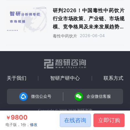
研判2026！中国毒性中药饮片
行业市场政策、产业链、市场规
模、竞争格局及未来发展趋势分
析：市场格局高度分散，CR5市
2026-06-04
毒性中药饮片
场占有率仅5.6%[图]
关于我们
智研产研中心
联系方式
微信公众号
企业微信客服
Copyright © 2008-2026 智研咨询
9800
￥
在线咨询
立即订购
电子版，1份，
修改