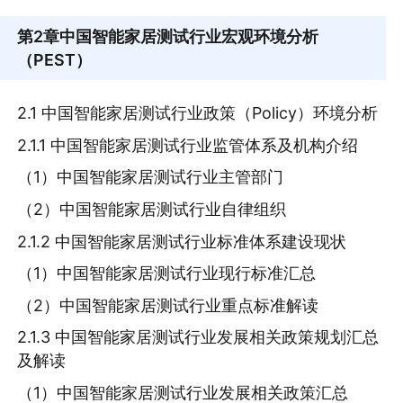
第2章
中国智能家居测试行业宏观环境分析
（PEST）
2.1 中国智能家居测试行业政策（Policy）环境分析
2.1.1 中国智能家居测试行业监管体系及机构介绍
（1）中国智能家居测试行业主管部门
（2）中国智能家居测试行业自律组织
2.1.2 中国智能家居测试行业标准体系建设现状
（1）中国智能家居测试行业现行标准汇总
（2）中国智能家居测试行业重点标准解读
2.1.3 中国智能家居测试行业发展相关政策规划汇总
及解读
（1）中国智能家居测试行业发展相关政策汇总