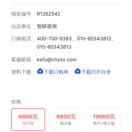
报告编号
R1262542
出品单位
智研咨询
订购电话
400-700-9383、010-60343812、
010-60343813
客服邮箱
kefu@chyxx.com
资料下载
下载订购单
下载PDF目录
价格
9800元
9800元
10000元
电子版
纸介版
电子+纸介版