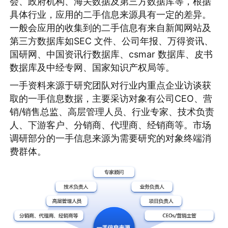
会、政府机构、海关数据及第三方数据库等，根据
具体行业，应用的二手信息来源具有一定的差异。
一般会应用的收集到的二手信息有来自新闻网站及
第三方数据库如SEC 文件、公司年报、万得资讯、
国研网、中国资讯行数据库、csmar 数据库、皮书
数据库及中经专网、国家知识产权局等。
一手资料来源于研究团队对行业内重点企业访谈获
取的一手信息数据，主要采访对象有公司CEO、营
销/销售总监、高层管理人员、行业专家、技术负责
人、下游客户、分销商、代理商、经销商等。市场
调研部分的一手信息来源为需要研究的对象终端消
费群体。