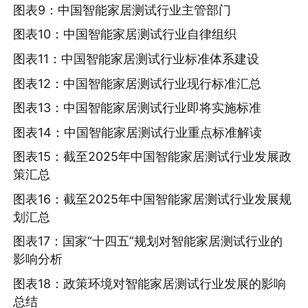
图表9：中国智能家居测试行业主管部门
图表10：中国智能家居测试行业自律组织
图表11：中国智能家居测试行业标准体系建设
图表12：中国智能家居测试行业现行标准汇总
图表13：中国智能家居测试行业即将实施标准
图表14：中国智能家居测试行业重点标准解读
图表15：截至2025年中国智能家居测试行业发展政
策汇总
图表16：截至2025年中国智能家居测试行业发展规
划汇总
图表17：国家“十四五”规划对智能家居测试行业的
影响分析
图表18：政策环境对智能家居测试行业发展的影响
总结