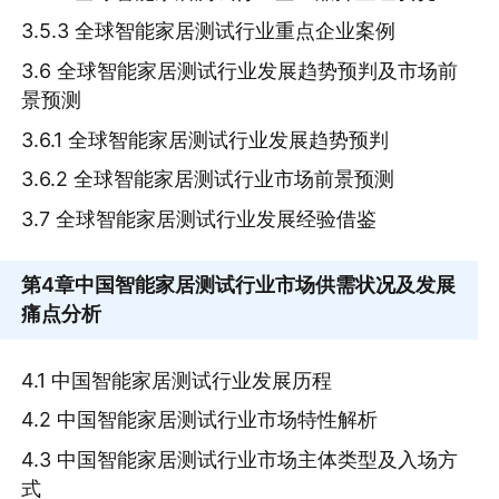
3.5.3 全球智能家居测试行业重点企业案例
3.6 全球智能家居测试行业发展趋势预判及市场前
景预测
3.6.1 全球智能家居测试行业发展趋势预判
3.6.2 全球智能家居测试行业市场前景预测
3.7 全球智能家居测试行业发展经验借鉴
第4章
中国智能家居测试行业市场供需状况及发展
痛点分析
4.1 中国智能家居测试行业发展历程
4.2 中国智能家居测试行业市场特性解析
4.3 中国智能家居测试行业市场主体类型及入场方
式