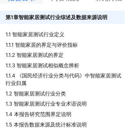
第1章
智能家居测试行业综述及数据来源说明
1.1 智能家居测试行业定义
1.1.1 智能家居的界定与评价指标
1.1.2 智能家居测试的界定
1.1.3 智能家居测试相似概念辨析
1.1.4 《国民经济行业分类与代码》中智能家居测试
行业归属
1.2 智能家居测试行业分类
1.3 智能家居测试行业专业术语说明
1.4 本报告研究范围界定说明
1.5 本报告数据来源及统计标准说明