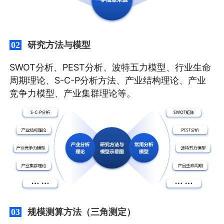
研究方法与模型
02
SWOT分析、PEST分析、波特五力模型、行业生命
周期理论、S-C-P分析方法、产业结构理论、产业
竞争力模型、产业集群理论等。
规模测算方法（三角测定）
03