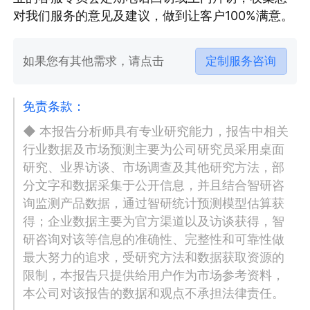
对我们服务的意见及建议，做到让客户100%满意。
如果您有其他需求，请点击
定制服务咨询
免责条款：
◆ 本报告分析师具有专业研究能力，报告中相关
行业数据及市场预测主要为公司研究员采用桌面
研究、业界访谈、市场调查及其他研究方法，部
分文字和数据采集于公开信息，并且结合智研咨
询监测产品数据，通过智研统计预测模型估算获
得；企业数据主要为官方渠道以及访谈获得，智
研咨询对该等信息的准确性、完整性和可靠性做
最大努力的追求，受研究方法和数据获取资源的
限制，本报告只提供给用户作为市场参考资料，
本公司对该报告的数据和观点不承担法律责任。