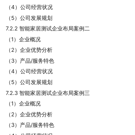
（4）公司经营状况
（5）公司发展规划
7.2.2 智能家居测试企业布局案例二
（1）企业概况
（2）企业优势分析
（3）产品/服务特色
（4）公司经营状况
（5）公司发展规划
7.2.3 智能家居测试企业布局案例三
（1）企业概况
（2）企业优势分析
（3）产品/服务特色