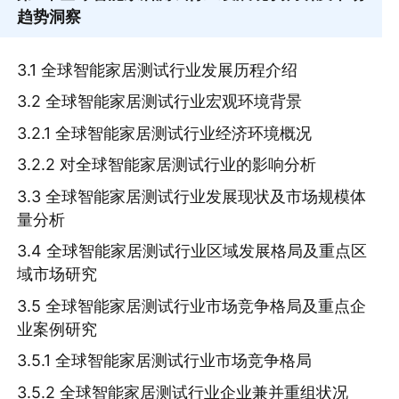
趋势洞察
3.1 全球智能家居测试行业发展历程介绍
3.2 全球智能家居测试行业宏观环境背景
3.2.1 全球智能家居测试行业经济环境概况
3.2.2 对全球智能家居测试行业的影响分析
3.3 全球智能家居测试行业发展现状及市场规模体
量分析
3.4 全球智能家居测试行业区域发展格局及重点区
域市场研究
3.5 全球智能家居测试行业市场竞争格局及重点企
业案例研究
3.5.1 全球智能家居测试行业市场竞争格局
3.5.2 全球智能家居测试行业企业兼并重组状况