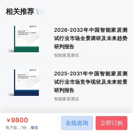
相关推荐
2026-2032年中国智能家居测
试行业市场全景调研及未来趋势
研判报告
智能家居测试
2025-2031年中国智能家居测
试行业市场竞争现状及未来前景
研判报告
智能家居测试
9800
￥
在线咨询
立即订购
电子版，1份，
修改