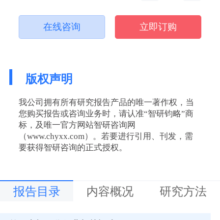
在线咨询
立即订购
版权声明
我公司拥有所有研究报告产品的唯一著作权，当
您购买报告或咨询业务时，请认准“智研钧略”商
标，及唯一官方网站智研咨询网
（www.chyxx.com）。若要进行引用、刊发，需
要获得智研咨询的正式授权。
报告目录
内容概况
研究方法