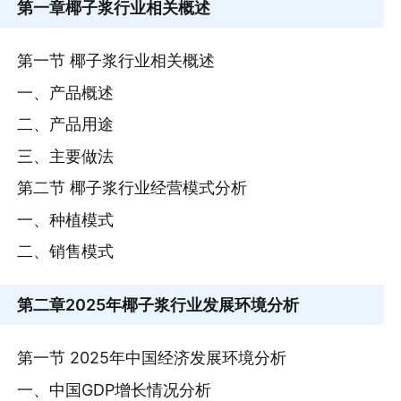
第一章
椰子浆行业相关概述
第一节 椰子浆行业相关概述
一、产品概述
二、产品用途
三、主要做法
第二节 椰子浆行业经营模式分析
一、种植模式
二、销售模式
第二章
2025年椰子浆行业发展环境分析
第一节 2025年中国经济发展环境分析
一、中国GDP增长情况分析