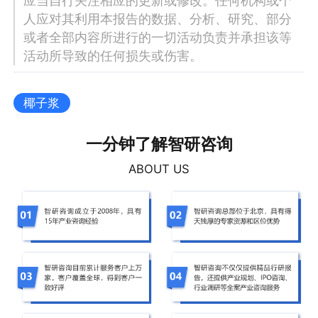
应当自行关注相应的更新或修改。任何机构或个
人应对其利用本报告的数据、分析、研究、部分
或者全部内容所进行的一切活动负责并承担该等
活动所导致的任何损失或伤害。
椰子浆
一分钟了解智研咨询
ABOUT US