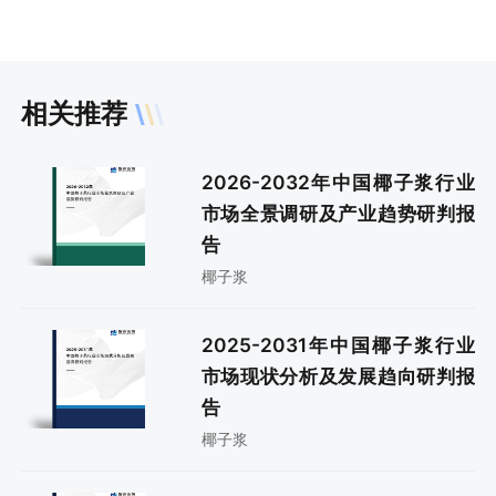
相关推荐
2026-2032年中国椰子浆行业
市场全景调研及产业趋势研判报
告
椰子浆
2025-2031年中国椰子浆行业
市场现状分析及发展趋向研判报
告
椰子浆