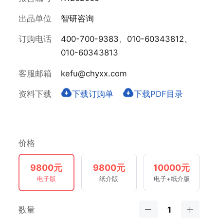
出品单位
智研咨询
订购电话
400-700-9383、010-60343812、
010-60343813
客服邮箱
kefu@chyxx.com
资料下载
下载订购单
下载PDF目录
价格
9800元
9800元
10000元
电子版
纸介版
电子+纸介版
数量