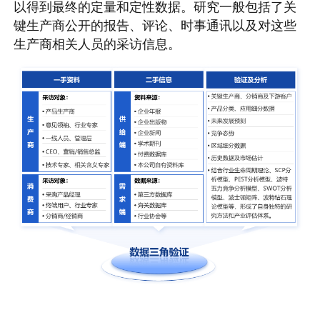
以得到最终的定量和定性数据。研究一般包括了关
键生产商公开的报告、评论、时事通讯以及对这些
生产商相关人员的采访信息。