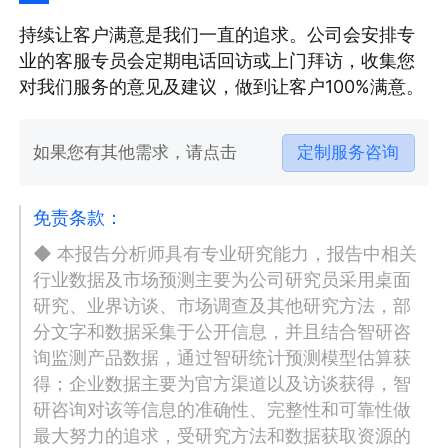
持续让客户满意是我们一直的追求。公司会安排专
业的客服专员会定期电话回访或上门拜访，收集您
对我们服务的意见及建议，做到让客户100%满意。
如果您有其他需求，请点击
定制服务咨询
免责条款：
◆ 本报告分析师具有专业研究能力，报告中相关
行业数据及市场预测主要为公司研究员采用桌面
研究、业界访谈、市场调查及其他研究方法，部
分文字和数据采集于公开信息，并且结合智研咨
询监测产品数据，通过智研统计预测模型估算获
得；企业数据主要为官方渠道以及访谈获得，智
研咨询对该等信息的准确性、完整性和可靠性做
最大努力的追求，受研究方法和数据获取资源的