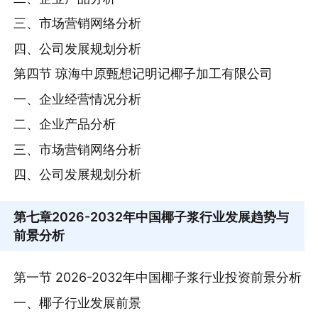
三、市场营销网络分析
四、公司发展规划分析
第四节 琼海中原甄想记明记椰子加工有限公司
一、企业经营情况分析
二、企业产品分析
三、市场营销网络分析
四、公司发展规划分析
第七章
2026-2032年中国椰子浆行业发展趋势与
前景分析
第一节 2026-2032年中国椰子浆行业投资前景分析
一、椰子行业发展前景