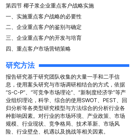
第四节 椰子浆企业重点客户战略实施
一、实施重点客户战略的必要性
二、企业重点客户的鉴别与确定
三、企业重点客户的开发与培育
四、重点客户市场营销策略
研究方法
报告研究基于研究团队收集的大量一手和二手信
息，使用案头研究与市场调研相结合的方式，依据
“S-C-P”、“可竞争市场理论”、“新制度经济学”等产
业组织理论，科学、综合的使用SWOT、PEST、回
归分析等各类型研究模型与方法综合的分析行业各
种影响因素。对行业的市场环境、产业政策、市场
规模、行业现状、竞争格局、技术革新、市场风
险、行业壁垒、机遇以及挑战等相关因素。