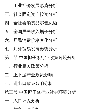
二、工业经济发展形势分析
三、社会固定资产投资分析
四、全社会消费品零售总额
五、全国居民收入增长分析
六、居民消费价格变化分析
七、对外贸易发展形势分析
第二节 中国椰子浆行业政策环境分析
一、行业相关政策分析
二、上下游产业政策影响
三、进出口政策影响分析
第三节 中国椰子浆行业社会环境分析
一、人口环境分析