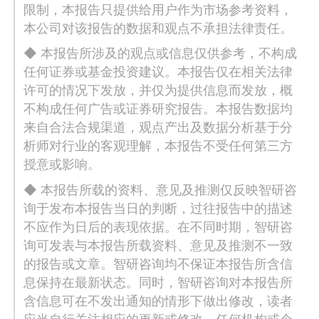
限制，本报告只提供给用户作为市场参考资料，
本公司对该报告的数据和观点不承担法律责任。
◆ 本报告所涉及的观点或信息仅供参考，不构成
任何证券或基金投资建议。本报告仅在相关法律
许可的情况下发放，并仅为提供信息而发放，概
不构成任何广告或证券研究报告。本报告数据均
来自合法合规渠道，观点产出及数据分析基于分
析师对行业的客观理解，本报告不受任何第三方
授意或影响。
◆ 本报告所载的资料、意见及推测仅反映智研咨
询于发布本报告当日的判断，过往报告中的描述
不应作为日后的表现依据。在不同时期，智研咨
询可发表与本报告所载资料、意见及推测不一致
的报告或文章。智研咨询均不保证本报告所含信
息保持在最新状态。同时，智研咨询对本报告所
含信息可在不发出通知的情形下做出修改，读者