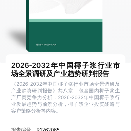
2026-2032年中国椰子浆行业市
场全景调研及产业趋势研判报告
《2026-2032年中国椰子浆行业市场全景调研及
产业趋势研判报告》共八章，包含国内椰子浆生
产厂商竞争力分析，2026-2032年中国椰子浆行
业发展趋势与前景分析，椰子浆企业投资战略与
客户策略分析等内容。
报告编号
R1262065