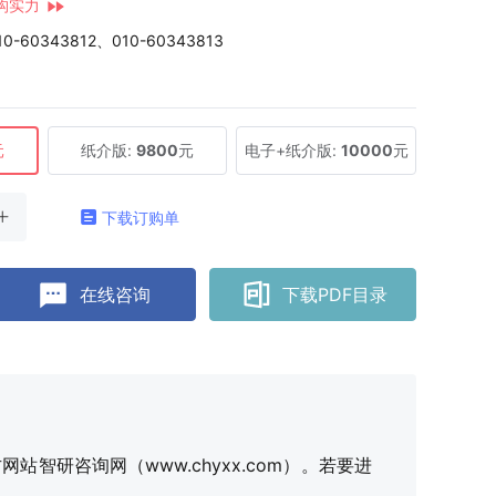
构实力
10-60343812、010-60343813
元
纸介版:
9800
元
电子+纸介版:
10000
元
下载订购单
在线咨询
下载PDF目录
研咨询网（www.chyxx.com）。若要进