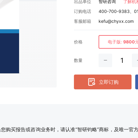
出品单位
智研咨询
了解机
订购电话
400-700-9383、0
客服邮箱
kefu@chyxx.com
价格
电子版:
9800
数量
立即订购
购买报告或咨询业务时，请认准“智研钧略”商标，及唯一官方网站智