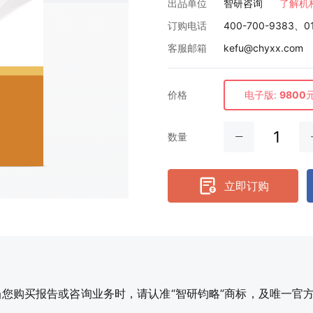
出品单位
智研咨询
了解机
订购电话
400-700-9383、0
客服邮箱
kefu@chyxx.com
价格
电子版:
9800
数量
立即订购
购买报告或咨询业务时，请认准“智研钧略”商标，及唯一官方网站智