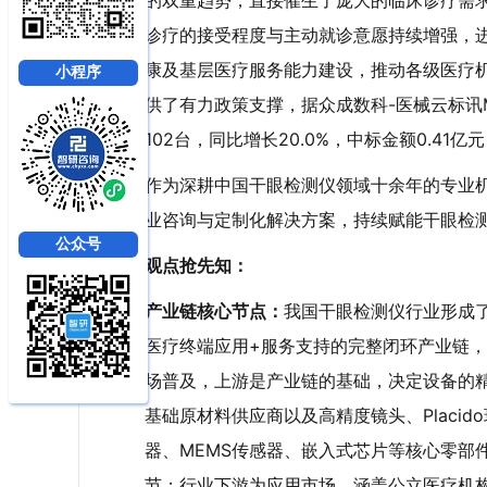
的双重趋势，直接催生了庞大的临床诊疗需
诊疗的接受程度与主动就诊意愿持续增强，
康及基层医疗服务能力建设，推动各级医疗
小程序
供了有力政策支撑，据众成数科-医械云标讯M
102台，同比增长20.0%，中标金额0.41亿元
作为深耕中国干眼检测仪领域十余年的专业
业咨询与定制化解决方案，持续赋能干眼检
公众号
观点抢先知：
产业
链核心
节点：
我国干眼检测仪行业形成
医疗终端应用+服务支持的完整闭环产业链
场普及，上游是产业链的基础，决定设备的
基础原材料供应商以及高精度镜头、Placi
器、MEMS传感器、嵌入式芯片等核心零部
节；行业下游为应用市场，涵盖公立医疗机