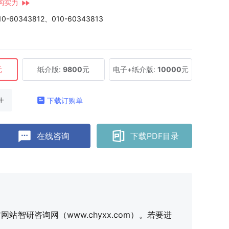
构实力
10-60343812、010-60343813
元
纸介版:
9800
元
电子+纸介版:
10000
元
下载订购单
在线咨询
下载PDF目录
研咨询网（www.chyxx.com）。若要进