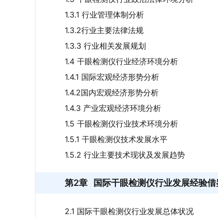
技术壁垒，同时，医疗设备行业客户粘性极
1.3.1 行业管理体制分析
的售后服务网络，医疗机构出于操作习惯、
1.3.2行业主要法律法规
倾向于选择市场成熟度高的干眼检测仪品牌
1.3.3 行业相关发展规划
场资源进一步向拥有成熟产品与良好口碑的
1.4 干眼检测仪行业经济环境分析
中的竞争格局，据国家药品监督管理局数据，
1.4.1 国际宏观经济形势分析
计16条，涉及持证企业11家。
1.4.2国内宏观经济形势分析
1.4.3 产业宏观经济环境分析
企业
格局：
从企业格局来看，我国干眼检测仪
1.5 干眼检测仪行业技术环境分析
占有率高达95.6%，前十品牌几乎垄断了全
1.5.1 干眼检测仪技术发展水平
位，是市场的绝对龙头，凭借先发优势与品
1.5.2 行业主要技术现状及发展趋势
执鼎医疗紧随其后，三者市占率合计超40%
头部竞争梯队；高视雷蒙、比格威医疗、重庆
第2章
国际干眼检测仪行业发展经验借
队；惠普、高视医疗、德宝视等品牌市占率仅
场话语权较弱。
2.1 国际干眼检测仪行业发展总体状况