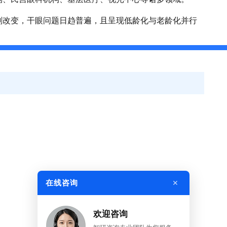
刻改变，干眼问题日趋普遍，且呈现低龄化与老龄化并行
求，与此同时，公众眼健康意识不断提升，对规范化干眼
进一步拉动市场需求释放，此外，国家高度重视全民眼健
机构加强干眼筛查与规范化诊疗能力，为相关设备采购提
DBIDS数据显示，2025年我国干眼检测仪中标数量达
，同比增长17.1%。
，三级医院始终是干眼检测仪的核心采购方，但其采购占
步回落至2025年的65.51%，与之相对，二级医院的采购占
025年的28.22%，一级及其他医院的采购占比则呈现波动变
眼检测仪市场规模稳步增长的同时，采购结构持续优化，
×
在线咨询
行业准入门槛极高，产品注册、技术研发与临床验证周期
欢迎咨询
布局与技术沉淀，构建起其他企业难以短期突破的资质与