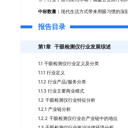
中标数量
：
现代生活方式带来用眼习惯的深
的双重趋势，直接催生了庞大的临床诊疗需
报告目录
诊疗的接受程度与主动就诊意愿持续增强，
康及基层医疗服务能力建设，推动各级医疗
第1章
干眼检测仪行业发展综述
供了有力政策支撑，据众成数科-医械云标讯M
102台，同比增长20.0%，中标金额0.41亿元
1.1 干眼检测仪行业定义及分类
采购主体
：
从采购主体的医院等级结构来看
1.1.1 行业定义
比呈持续下降趋势，从2021年的75.34%逐
1.1.2 行业产品/服务分类
比持续提升，从2021年的18.43%增长至2
1.1.3 行业主要商业模式
化，整体维持在个位数区间，整体来看，干
1.2 干眼检测仪行业特征分析
下沉市场正成为驱动行业增长的重要动力。
1.2.1 产业链分析
竞争
格局：
包括干眼检测仪在内的医疗器械
1.2.2 干眼检测仪行业在产业链中的地位
漫长，头部企业凭借先发优势率先完成合规
1.3 干眼检测仪行业政治法律环境分析