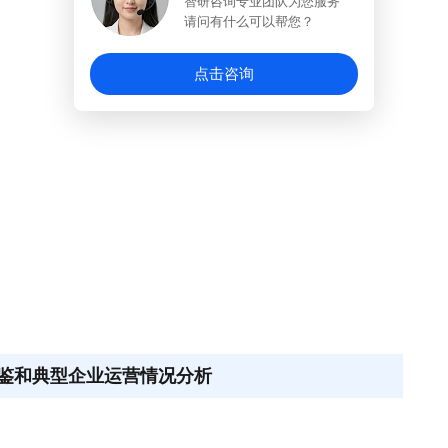
智研咨询专业团队为您服务
请问有什么可以帮您？
强，头部企业通过长期合作搭建了稳定的医院渠道与完善
数据互通及服务保障的综合考量，设备更换成本较高，更
点击咨询
，另外，医疗机构对设备精准度、稳定性的严苛要求，市
头部企业倾斜，共同推动我国干眼检测仪市场呈现高度集
截至2026年4月17日，国内干眼检测仪有效注册批文共
市场呈现“高度集中、一超多强”的竞争态势，CR10市场
部市场份额，其中，康华瑞明以33.8%的市占率稳居行业首
牌影响力构筑了深厚的竞争壁垒；上邦医疗、欧科生物、
，与龙头企业共同占据了超七成的市场份额，形成稳固的
瑞宇等品牌市占率均不足10%，处于市场竞争的第二梯
鉴和典型企业运营情况分析
1.5%，与其他零散品牌共同瓜分剩余不足5%的市场，市