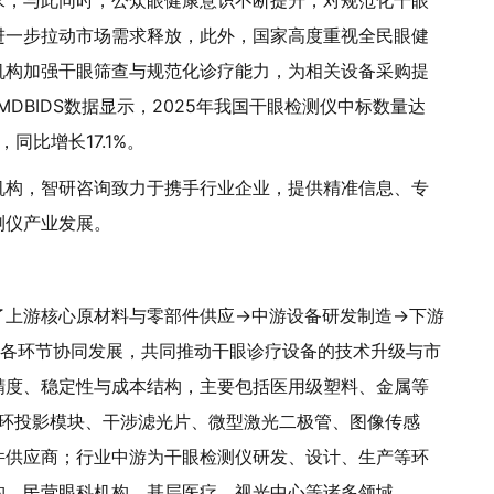
求，与此同时，公众眼健康意识不断提升，对规范化干眼
进一步拉动市场需求释放，此外，国家高度重视全民眼健
机构加强干眼筛查与规范化诊疗能力，为相关设备采购提
DBIDS数据显示，2025年我国干眼检测仪中标数量达
，同比增长17.1%。
机构，智研咨询致力于携手行业企业，提供精准信息、专
测仪产业发展。
了上游核心原材料与零部件供应→中游设备研发制造→下游
，各环节协同发展，共同推动干眼诊疗设备的技术升级与市
精度、稳定性与成本结构，主要包括医用级塑料、金属等
do环投影模块、干涉滤光片、微型激光二极管、图像传感
件供应商；行业中游为干眼检测仪研发、设计、生产等环
构、民营眼科机构、基层医疗、视光中心等诸多领域。