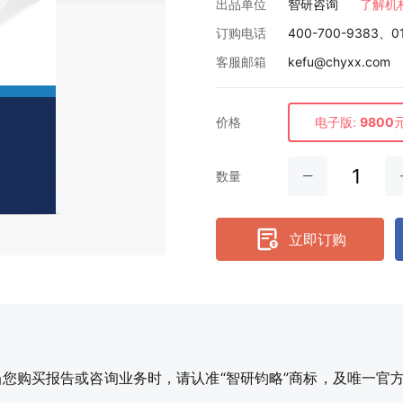
出品单位
智研咨询
了解机
订购电话
400-700-9383、0
客服邮箱
kefu@chyxx.com
价格
电子版:
9800
数量
立即订购
购买报告或咨询业务时，请认准“智研钧略”商标，及唯一官方网站智