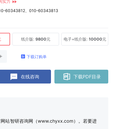
构实力
10-60343812、010-60343813
元
纸介版:
9800
元
电子+纸介版:
10000
元
下载订购单
在线咨询
下载PDF目录
研咨询网（www.chyxx.com）。若要进