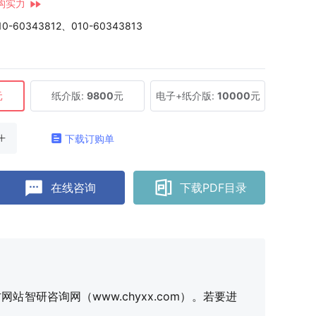
构实力
10-60343812、010-60343813
元
纸介版:
9800
元
电子+纸介版:
10000
元
下载订购单
在线咨询
下载PDF目录
研咨询网（www.chyxx.com）。若要进