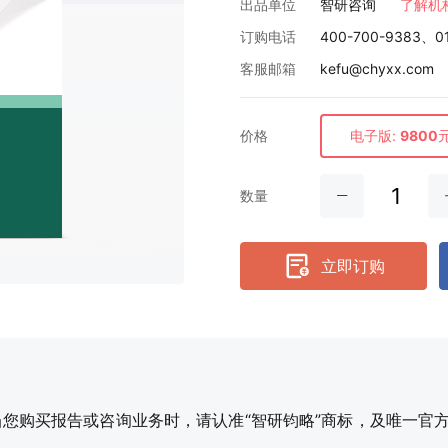
出品单位
智研咨询
了解机
订购电话
400-700-9383、0
客服邮箱
kefu@chyxx.com
价格
电子版:
9800
数量
立即订购
购买报告或咨询业务时，请认准“智研钧略”商标，及唯一官方网站智