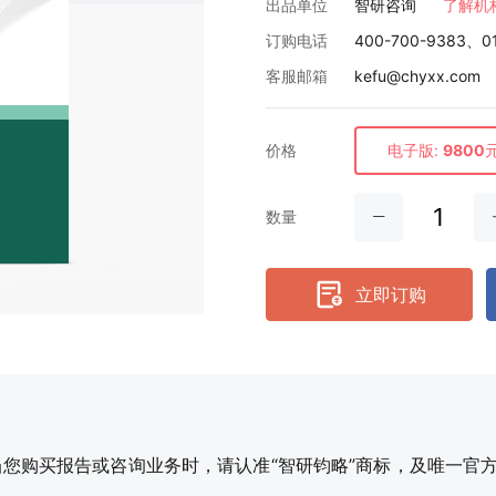
出品单位
智研咨询
了解机
订购电话
400-700-9383、0
客服邮箱
kefu@chyxx.com
价格
电子版:
9800
数量
立即订购
购买报告或咨询业务时，请认准“智研钧略”商标，及唯一官方网站智