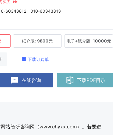
构实力
10-60343812、010-60343813
元
纸介版:
9800
元
电子+纸介版:
10000
元
下载订购单
在线咨询
下载PDF目录
研咨询网（www.chyxx.com）。若要进