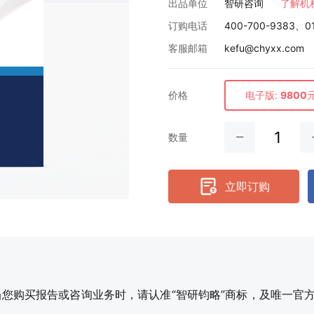
出品单位
智研咨询
了解机
订购电话
400-700-9383、0
客服邮箱
kefu@chyxx.com
价格
电子版:
9800
数量
立即订购
购买报告或咨询业务时，请认准“智研钧略”商标，及唯一官方网站智