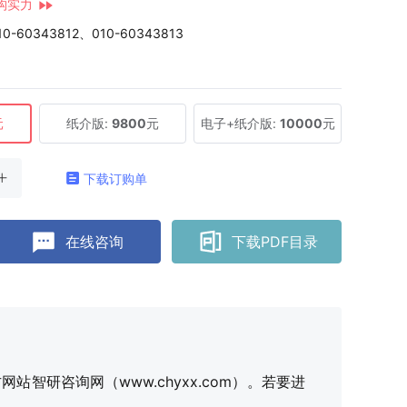
构实力
10-60343812、010-60343813
元
纸介版:
9800
元
电子+纸介版:
10000
元
下载订购单
在线咨询
下载PDF目录
研咨询网（www.chyxx.com）。若要进