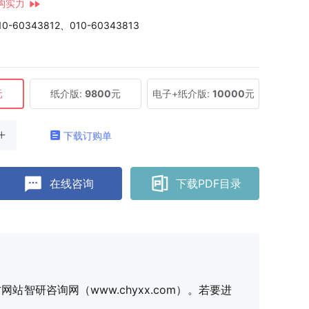
构实力
10-60343812、010-60343813
元
纸介版:
9800
元
电子+纸介版:
10000
元
下载订购单
在线咨询
下载PDF目录
研咨询网（www.chyxx.com）。若要进