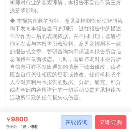
析师对行业的客观理解，本报告不受任何第三方
授意或影响。
◆ 本报告所载的资料、意见及推测仅反映智研咨
询于发布本报告当日的判断，过往报告中的描述
不应作为日后的表现依据。在不同时期，智研咨
询可发表与本报告所载资料、意见及推测不一致
的报告或文章。智研咨询均不保证本报告所含信
息保持在最新状态。同时，智研咨询对本报告所
含信息可在不发出通知的情形下做出修改，读者
应当自行关注相应的更新或修改。任何机构或个
人应对其利用本报告的数据、分析、研究、部分
或者全部内容所进行的一切活动负责并承担该等
活动所导致的任何损失或伤害。
自立袋
9800
￥
在线咨询
立即订购
电子版，1份，
修改