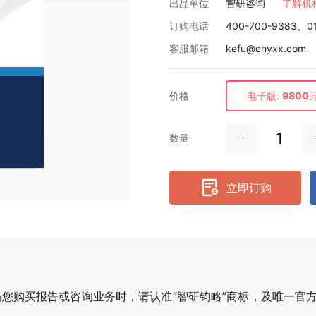
出品单位
智研咨询
了解机
订购电话
400-700-9383、0
客服邮箱
kefu@chyxx.com
价格
电子版:
9800
数量
立即订购
购买报告或咨询业务时，请认准“智研钧略”商标，及唯一官方网站智