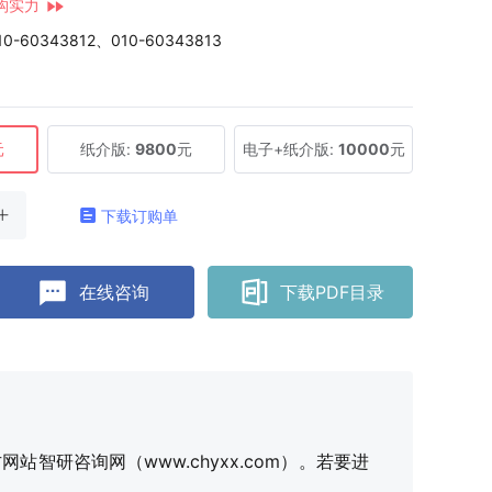
构实力
10-60343812、010-60343813
元
纸介版:
9800
元
电子+纸介版:
10000
元
下载订购单
在线咨询
下载PDF目录
研咨询网（www.chyxx.com）。若要进