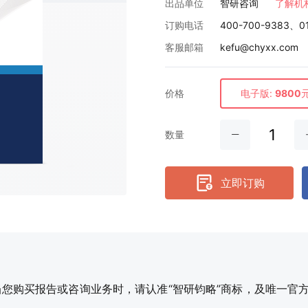
出品单位
智研咨询
了解机
订购电话
400-700-9383、0
客服邮箱
kefu@chyxx.com
价格
电子版:
9800
数量
立即订购
购买报告或咨询业务时，请认准“智研钧略”商标，及唯一官方网站智