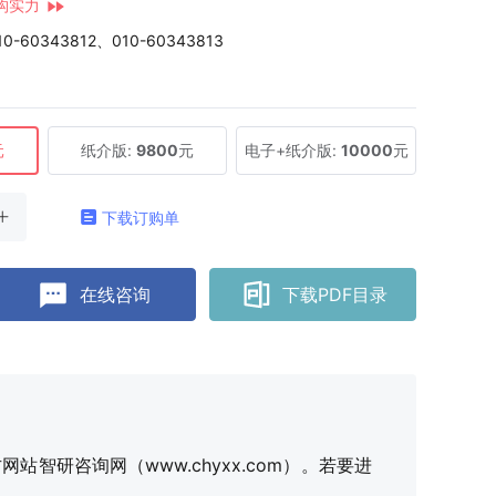
构实力
10-60343812、010-60343813
元
纸介版:
9800
元
电子+纸介版:
10000
元
下载订购单
在线咨询
下载PDF目录
研咨询网（www.chyxx.com）。若要进