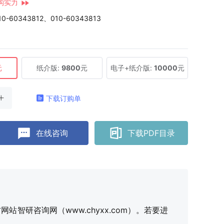
构实力
10-60343812、010-60343813
元
纸介版:
9800
元
电子+纸介版:
10000
元
下载订购单
在线咨询
下载PDF目录
研咨询网（www.chyxx.com）。若要进