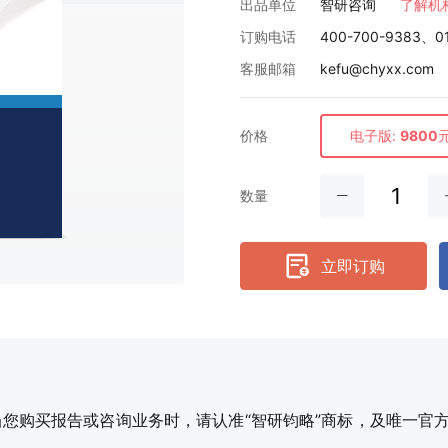
出品单位
智研咨询
了解机
订购电话
400-700-9383、0
客服邮箱
kefu@chyxx.com
价格
电子版:
9800
数量
立即订购
购买报告或咨询业务时，请认准“智研钧略”商标，及唯一官方网站智