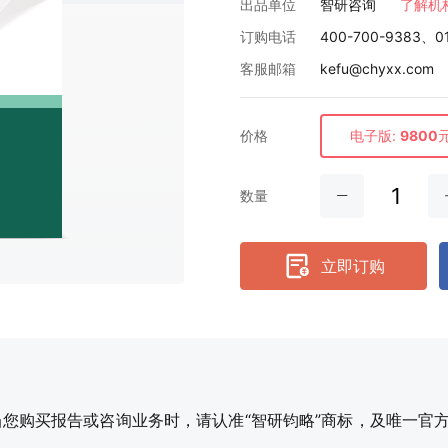
出品单位
智研咨询
了解机
订购电话
400-700-9383、0
客服邮箱
kefu@chyxx.com
价格
电子版:
9800
数量
立即订购
购买报告或咨询业务时，请认准“智研钧略”商标，及唯一官方网站智