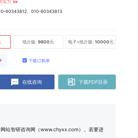
构实力
10-60343812、010-60343813
元
纸介版:
9800
元
电子+纸介版:
10000
元
下载订购单
在线咨询
下载PDF目录
研咨询网（www.chyxx.com）。若要进