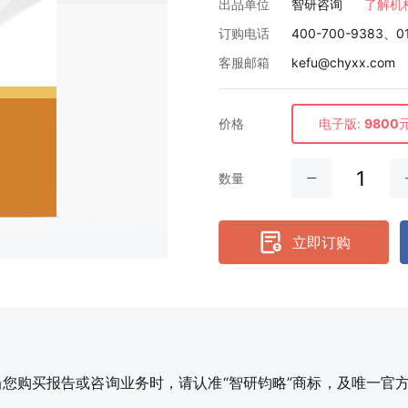
出品单位
智研咨询
了解机
订购电话
400-700-9383、0
客服邮箱
kefu@chyxx.com
价格
电子版:
9800
数量
立即订购
购买报告或咨询业务时，请认准“智研钧略”商标，及唯一官方网站智