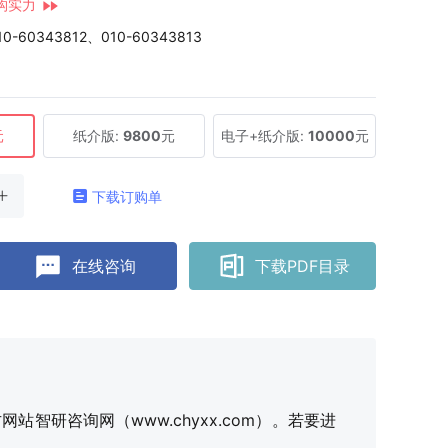
构实力
10-60343812、010-60343813
元
纸介版:
9800
元
电子+纸介版:
10000
元
下载订购单
在线咨询
下载PDF目录
研咨询网（www.chyxx.com）。若要进