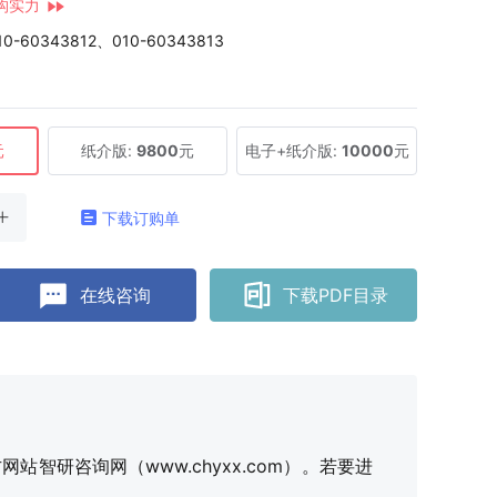
构实力
10-60343812、010-60343813
元
纸介版:
9800
元
电子+纸介版:
10000
元
下载订购单
在线咨询
下载PDF目录
研咨询网（www.chyxx.com）。若要进