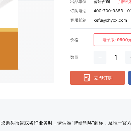
出品单位
智研咨询
了解机
订购电话
400-700-9383、0
客服邮箱
kefu@chyxx.com
价格
电子版:
9800
数量
立即订购
购买报告或咨询业务时，请认准“智研钧略”商标，及唯一官方网站智