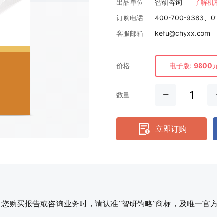
出品单位
智研咨询
了解机
订购电话
400-700-9383、0
客服邮箱
kefu@chyxx.com
价格
电子版:
9800
数量
立即订购
购买报告或咨询业务时，请认准“智研钧略”商标，及唯一官方网站智