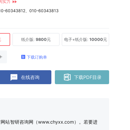
构实力
10-60343812、010-60343813
元
纸介版:
9800
元
电子+纸介版:
10000
元
下载订购单
在线咨询
下载PDF目录
研咨询网（www.chyxx.com）。若要进