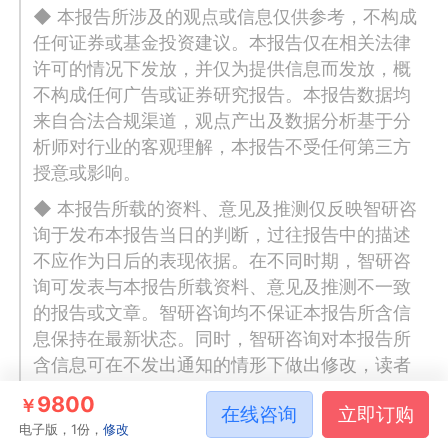
◆ 本报告所涉及的观点或信息仅供参考，不构成
任何证券或基金投资建议。本报告仅在相关法律
许可的情况下发放，并仅为提供信息而发放，概
不构成任何广告或证券研究报告。本报告数据均
来自合法合规渠道，观点产出及数据分析基于分
析师对行业的客观理解，本报告不受任何第三方
授意或影响。
◆ 本报告所载的资料、意见及推测仅反映智研咨
询于发布本报告当日的判断，过往报告中的描述
不应作为日后的表现依据。在不同时期，智研咨
询可发表与本报告所载资料、意见及推测不一致
的报告或文章。智研咨询均不保证本报告所含信
息保持在最新状态。同时，智研咨询对本报告所
含信息可在不发出通知的情形下做出修改，读者
应当自行关注相应的更新或修改。任何机构或个
9800
￥
在线咨询
立即订购
人应对其利用本报告的数据、分析、研究、部分
电子版，1份，
修改
或者全部内容所进行的一切活动负责并承担该等