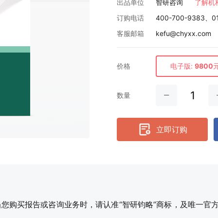
出品单位
智研咨询
了解机
订购电话
400-700-9383、0
客服邮箱
kefu@chyxx.com
价格
电子版:
9800
数量
立即订购
购买报告或咨询业务时，请认准“智研钧略”商标，及唯一官方网站智