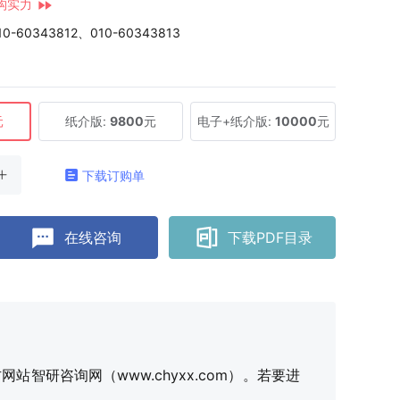
构实力
10-60343812、010-60343813
元
纸介版:
9800
元
电子+纸介版:
10000
元
下载订购单
在线咨询
下载PDF目录
研咨询网（www.chyxx.com）。若要进