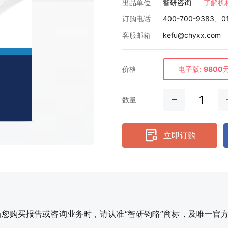
出品单位
智研咨询
了解机
订购电话
400-700-9383、0
客服邮箱
kefu@chyxx.com
价格
电子版:
9800
数量
立即订购
购买报告或咨询业务时，请认准“智研钧略”商标，及唯一官方网站智