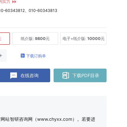
构实力
10-60343812、010-60343813
元
纸介版:
9800
元
电子+纸介版:
10000
元
下载订购单
在线咨询
下载PDF目录
研咨询网（www.chyxx.com）。若要进