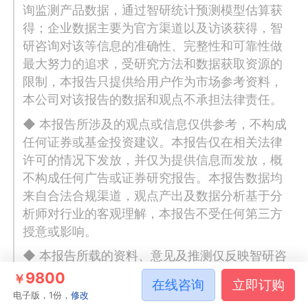
询监测产品数据，通过智研统计预测模型估算获
得；企业数据主要为官方渠道以及访谈获得，智
研咨询对该等信息的准确性、完整性和可靠性做
最大努力的追求，受研究方法和数据获取资源的
限制，本报告只提供给用户作为市场参考资料，
本公司对该报告的数据和观点不承担法律责任。
◆ 本报告所涉及的观点或信息仅供参考，不构成
任何证券或基金投资建议。本报告仅在相关法律
许可的情况下发放，并仅为提供信息而发放，概
不构成任何广告或证券研究报告。本报告数据均
来自合法合规渠道，观点产出及数据分析基于分
析师对行业的客观理解，本报告不受任何第三方
授意或影响。
◆ 本报告所载的资料、意见及推测仅反映智研咨
询于发布本报告当日的判断，过往报告中的描述
9800
￥
在线咨询
立即订购
不应作为日后的表现依据。在不同时期，智研咨
电子版，1份，
修改