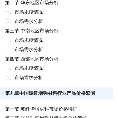
第二节 华东地区市场分析
一、市场规模情况
二、市场需求分析
第三节 中南地区市场分析
一、市场规模情况
二、市场需求分析
第四节 西部地区市场分析
一、市场规模情况
二、市场需求分析
第九章
中国玻纤增强材料行业产品价格监测
第一节 玻纤增强材料市场价格特征