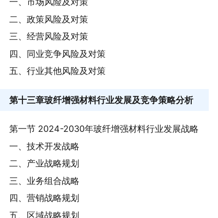
一、市场风险及对策
二、政策风险及对策
三、经营风险及对策
四、同业竞争风险及对策
五、行业其他风险及对策
第十三章
玻纤增强材料行业发展及竞争策略分析
第一节 2024-2030年玻纤增强材料行业发展战略
一、技术开发战略
二、产业战略规划
三、业务组合战略
四、营销战略规划
五、区域战略规划