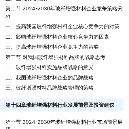
第二节 2024-2030年玻纤增强材料企业竞争策略分
析
一、提高我国玻纤增强材料企业核心竞争力的对策
二、影响玻纤增强材料企业核心竞争力的因素
三、提高玻纤增强材料企业竞争力的策略
第三节 对我国玻纤增强材料品牌的战略思考
一、玻纤增强材料实施品牌战略的意义
二、我国玻纤增强材料企业的品牌战略
三、玻纤增强材料品牌战略管理的策略
第十四章
玻纤增强材料行业发展前景及投资建议
第一节 2024-2030年玻纤增强材料行业市场前景展