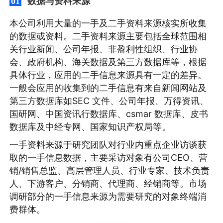
数据与资料来源
01
本公司利用大量的一手及二手资料来源核实所收集
的数据或资料。二手资料来源主要包括全球范围相
关行业新闻、公司年报、非盈利性组织、行业协
会、政府机构、海关数据及第三方数据库等，根据
具体行业，应用的二手信息来源具有一定的差异。
一般会应用的收集到的二手信息有来自新闻网站及
第三方数据库如SEC 文件、公司年报、万得资讯、
国研网、中国资讯行数据库、csmar 数据库、皮书
数据库及中经专网、国家知识产权局等。
一手资料来源于研究团队对行业内重点企业访谈获
取的一手信息数据，主要采访对象有公司CEO、营
销/销售总监、高层管理人员、行业专家、技术负责
人、下游客户、分销商、代理商、经销商等。市场
调研部分的一手信息来源为需要研究的对象终端消
费群体。