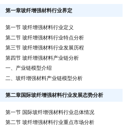
第一章
玻纤增强材料行业界定
第一节 玻纤增强材料行业定义
第二节 玻纤增强材料行业特点分析
第三节 玻纤增强材料行业发展历程
第四节 玻纤增强材料产业链分析
一、产业链模型介绍
二、玻纤增强材料产业链模型分析
第二章
国际玻纤增强材料行业发展态势分析
第一节 国际玻纤增强材料行业总体情况
第二节 玻纤增强材料行业重点市场分析