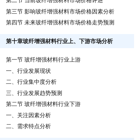
第二节 当前玻纤增强材料市场价格评述
第三节 影响玻纤增强材料市场价格因素分析
第四节 未来玻纤增强材料市场价格走势预测
第十章
玻纤增强材料行业上、下游市场分析
第一节 玻纤增强材料行业上游
一、行业发展现状
二、行业集中度分析
三、行业发展趋势预测
第二节 玻纤增强材料行业下游
一、关注因素分析
二、需求特点分析