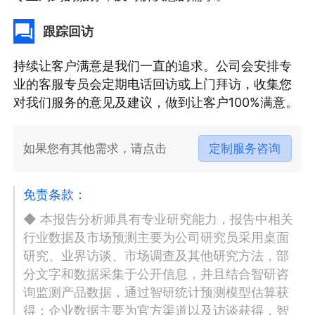
跟踪回访
持续让客户满意是我们一直的追求。公司会安排专
业的客服专员会定期电话回访或上门拜访，收集您
对我们服务的意见及建议，做到让客户100%满意。
如果您有其他需求，请点击
定制服务咨询
免责条款：
◆ 本报告分析师具有专业研究能力，报告中相关
行业数据及市场预测主要为公司研究员采用桌面
研究、业界访谈、市场调查及其他研究方法，部
分文字和数据采集于公开信息，并且结合智研咨
询监测产品数据，通过智研统计预测模型估算获
得；企业数据主要为官方渠道以及访谈获得，智