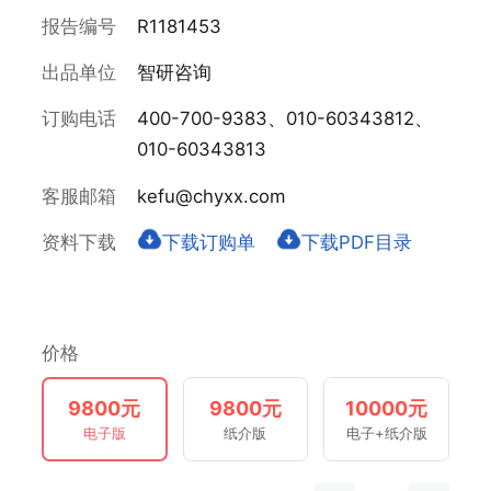
报告编号
R1181453
出品单位
智研咨询
订购电话
400-700-9383、010-60343812、
010-60343813
客服邮箱
kefu@chyxx.com
资料下载
下载订购单
下载PDF目录
价格
9800元
9800元
10000元
电子版
纸介版
电子+纸介版