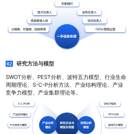
研究方法与模型
02
SWOT分析、PEST分析、波特五力模型、行业生命
周期理论、S-C-P分析方法、产业结构理论、产业
竞争力模型、产业集群理论等。