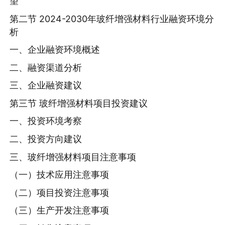
望
第二节 2024-2030年玻纤增强材料行业融资环境分
析
一、企业融资环境概述
二、融资渠道分析
三、企业融资建议
第三节 玻纤增强材料项目投资建议
一、投资环境考察
二、投资方向建议
三、玻纤增强材料项目注意事项
（一）技术应用注意事项
（二）项目投资注意事项
（三）生产开发注意事项