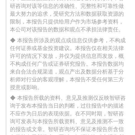
研咨询对该等信息的准确性、完整性和可靠性做
最大努力的追求，受研究方法和数据获取资源的
限制，本报告只提供给用户作为市场参考资料，
本公司对该报告的数据和观点不承担法律责任。
◆ 本报告所涉及的观点或信息仅供参考，不构成
任何证券或基金投资建议。本报告仅在相关法律
许可的情况下发放，并仅为提供信息而发放，概
不构成任何广告或证券研究报告。本报告数据均
来自合法合规渠道，观点产出及数据分析基于分
析师对行业的客观理解，本报告不受任何第三方
授意或影响。
◆ 本报告所载的资料、意见及推测仅反映智研咨
询于发布本报告当日的判断，过往报告中的描述
不应作为日后的表现依据。在不同时期，智研咨
询可发表与本报告所载资料、意见及推测不一致
的报告或文章。智研咨询均不保证本报告所含信