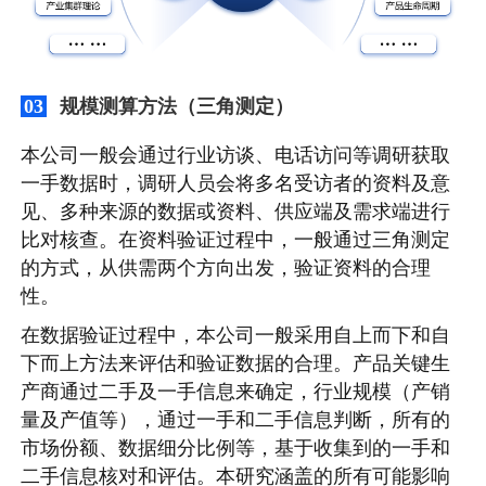
规模测算方法（三角测定）
03
本公司一般会通过行业访谈、电话访问等调研获取
一手数据时，调研人员会将多名受访者的资料及意
见、多种来源的数据或资料、供应端及需求端进行
比对核查。在资料验证过程中，一般通过三角测定
的方式，从供需两个方向出发，验证资料的合理
性。
在数据验证过程中，本公司一般采用自上而下和自
下而上方法来评估和验证数据的合理。产品关键生
产商通过二手及一手信息来确定，行业规模（产销
量及产值等），通过一手和二手信息判断，所有的
市场份额、数据细分比例等，基于收集到的一手和
二手信息核对和评估。本研究涵盖的所有可能影响