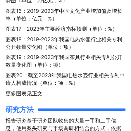
势图（单位：万亿元，%）
图表16：2019-2023年中国文化产业增加值及增长
率（单位：亿元，%）
图表17：2023年主要经济指标预测（单位：%）
图表18：2019-2023年我国电热水壶行业相关专利
公开数量变化图（单位：项）
图表19：2019-2023年我国茶具行业相关专利公开
数量变化图（单位：项）
图表20：截至2023年我国电热水壶行业相关专利申
请人构成情况（单位：项，%）
更多图表见正文……
研究方法
报告研究基于研究团队收集的大量一手和二手信
息，使用案头研究与市场调研相结合的方式，依据