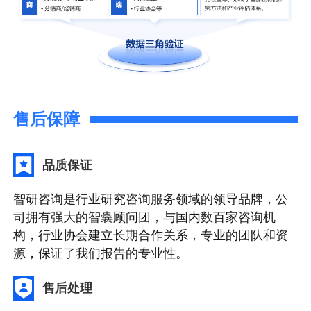
售后保障
品质保证
智研咨询是行业研究咨询服务领域的领导品牌，公
司拥有强大的智囊顾问团，与国内数百家咨询机
构，行业协会建立长期合作关系，专业的团队和资
源，保证了我们报告的专业性。
售后处理