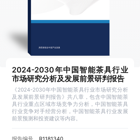
2024-2030年中国智能茶具行业
市场研究分析及发展前景研判报告
《2024-2030年中国智能茶具行业市场研究分析
及发展前景研判报告》共八章，包含中国智能茶
具行业重点区域市场竞争力分析，中国智能茶具
行业竞争对手经营分析，中国智能茶具行业发展
前景预测和投资建议等内容。
报告编号
R1181340