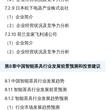
7.2.9 日本松下电器产业株式会社
（1）企业简介
（2）企业经营状况及竞争力分析
7.2.10 荷兰皇家飞利浦公司
（1）企业简介
（2）企业经营状况及竞争力分析
第8章
中国智能茶具行业发展前景预测和投资建议
8.1 中国智能茶具行业发展趋势
8.1.1 智能茶具行业发展前景预测
8.1.2 智能茶具行业发展趋势预测
（1）行业市场发展趋势预测