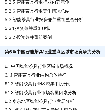
5.2.5 智能茶具行业行业内部竞争
5.2.6 智能茶具行业竞争情况总结
5.3 智能茶具行业投资兼并重组整合分析
5.3.1 投资兼并重组现状
5.3.2 投资兼并重组案例
第6章
中国智能茶具行业重点区域市场竞争力分析
6.1 中国智能茶具行业区域市场概况
6.1.1 智能茶具行业结构总体特征
6.1.2 智能茶具行业区域集中度分析
6.1.3 智能茶具行业市场容量因素分析
6.2 华东地区智能茶具行业发展分析
6.2.1 华东地区智能茶具发展规模分析