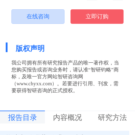
在线咨询
立即订购
版权声明
我公司拥有所有研究报告产品的唯一著作权，当
您购买报告或咨询业务时，请认准“智研钧略”商
标，及唯一官方网站智研咨询网
（www.chyxx.com）。若要进行引用、刊发，需
要获得智研咨询的正式授权。
报告目录
内容概况
研究方法