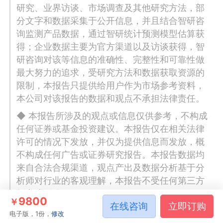
研究、业界访谈、市场调查及其他研究方法，部
分文字和数据采集于公开信息，并且结合智研咨
询监测产品数据，通过智研统计预测模型估算获
得；企业数据主要为官方渠道以及访谈获得，智
研咨询对该等信息的准确性、完整性和可靠性做
最大努力的追求，受研究方法和数据获取资源的
限制，本报告只提供给用户作为市场参考资料，
本公司对该报告的数据和观点不承担法律责任。
◆ 本报告所涉及的观点或信息仅供参考，不构成
任何证券或基金投资建议。本报告仅在相关法律
许可的情况下发放，并仅为提供信息而发放，概
不构成任何广告或证券研究报告。本报告数据均
来自合法合规渠道，观点产出及数据分析基于分
析师对行业的客观理解，本报告不受任何第三方
授意或影响。
9800
￥
在线咨询
立即订购
◆ 本报告所载的资料、意见及推测仅反映智研咨
电子版，1份，
修改