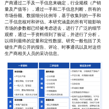
产商通过二手及一手信息来确定，行业规模（产销
量及产值等），通过一手和二手信息判断，所有的
市场份额、数据细分比例等，基于收集到的一手和
二手信息核对和评估。本研究涵盖的所有可能影响
市场的参数都已经被考虑进去，进行了广泛的细节
观察，通过一手资料得到了验证，并进行了分析，
以得到最终的定量和定性数据。研究一般包括了关
键生产商公开的报告、评论、时事通讯以及对这些
生产商相关人员的采访信息。