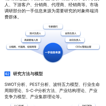
人、下游客户、分销商、代理商、经销商等。市场
调研部分的一手信息来源为需要研究的对象终端消
费群体。
研究方法与模型
02
SWOT分析、PEST分析、波特五力模型、行业生命
周期理论、S-C-P分析方法、产业结构理论、产业
竞争力模型、产业集群理论等。