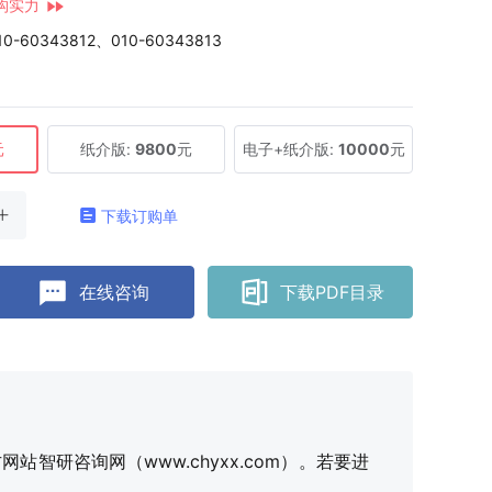
构实力
10-60343812、010-60343813
元
纸介版:
9800
元
电子+纸介版:
10000
元
下载订购单
在线咨询
下载PDF目录
研咨询网（www.chyxx.com）。若要进