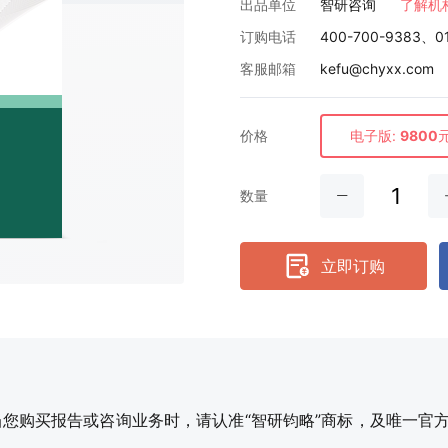
出品单位
智研咨询
了解机
订购电话
400-700-9383、0
客服邮箱
kefu@chyxx.com
价格
电子版:
9800
数量
立即订购
购买报告或咨询业务时，请认准“智研钧略”商标，及唯一官方网站智