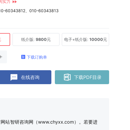
构实力
10-60343812、010-60343813
元
纸介版:
9800
元
电子+纸介版:
10000
元
下载订购单
在线咨询
下载PDF目录
研咨询网（www.chyxx.com）。若要进