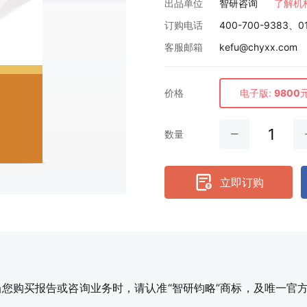
出品单位
智研咨询
了解机
订购电话
400-700-9383、0
客服邮箱
kefu@chyxx.com
价格
电子版:
9800
数量
立即订购
购买报告或咨询业务时，请认准“智研钧略”商标，及唯一官方网站智