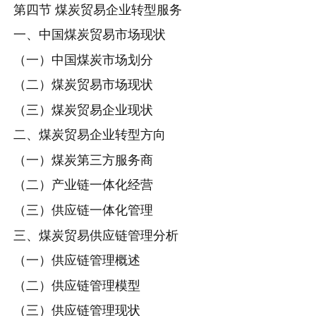
第四节 煤炭贸易企业转型服务
一、中国煤炭贸易市场现状
（一）中国煤炭市场划分
（二）煤炭贸易市场现状
（三）煤炭贸易企业现状
二、煤炭贸易企业转型方向
（一）煤炭第三方服务商
（二）产业链一体化经营
（三）供应链一体化管理
三、煤炭贸易供应链管理分析
（一）供应链管理概述
（二）供应链管理模型
（三）供应链管理现状