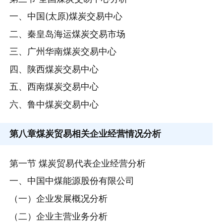
一、中国(太原)煤炭交易中心
二、秦皇岛海运煤炭交易市场
三、广州华南煤炭交易中心
四、陕西煤炭交易中心
五、西南煤炭交易中心
六、鲁中煤炭交易中心
第八章
煤炭贸易相关企业经营情况分析
第一节 煤炭贸易代表企业经营分析
一、中国中煤能源股份有限公司
（一）企业发展概况分析
（二）企业主营业务分析