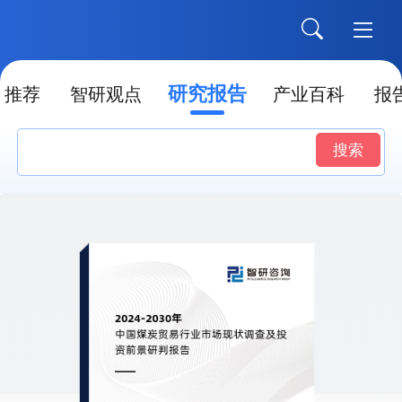
研究报告
推荐
智研观点
产业百科
报
搜索