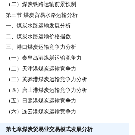
（二）煤炭铁路运输前景预测
第三节 煤炭贸易水路运输分析
一、煤炭水路运输发展分析
二、煤炭水路运输价格指数
三、港口煤炭运输竞争力分析
（一）秦皇岛港煤炭运输竞争力
（二）天津港煤炭运输竞争力
（三）黄骅港煤炭运输竞争力分析
（四）唐山港煤炭运输竞争力分析
（五）日照港煤炭运输竞争力
（六）连云港煤炭运输竞争力
第七章
煤炭贸易业交易模式发展分析