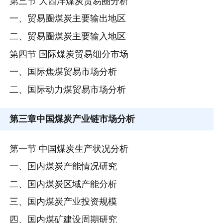
第三节 大西洋煤炭贸易圈分析
一、贸易圈煤炭主要输出地区
二、贸易圈煤炭主要输入地区
第四节 国际煤炭贸易细分市场
一、国际焦煤贸易市场分析
二、国际动力煤贸易市场分析
第三章
中国煤炭产业链市场分析
第一节 中国煤炭生产状况分析
一、国内煤炭产能情况研究
二、国内煤炭区域产能分析
三、国内煤炭产业投资规模
四、国内煤矿建设周期研究