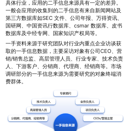
具体行业，应用的二手信息来源具有一定的差异。
一般会应用的收集到的二手信息有来自新闻网站及
第三方数据库如SEC 文件、公司年报、万得资讯、
国研网、中国资讯行数据库、csmar 数据库、皮书
数据库及中经专网、国家知识产权局等。
一手资料来源于研究团队对行业内重点企业访谈获
取的一手信息数据，主要采访对象有公司CEO、营
销/销售总监、高层管理人员、行业专家、技术负责
人、下游客户、分销商、代理商、经销商等。市场
调研部分的一手信息来源为需要研究的对象终端消
费群体。