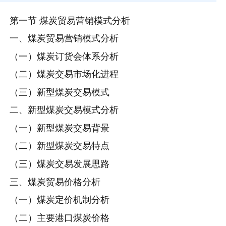
第一节 煤炭贸易营销模式分析
一、煤炭贸易营销模式分析
（一）煤炭订货会体系分析
（二）煤炭交易市场化进程
（三）新型煤炭交易模式
二、新型煤炭交易模式分析
（一）新型煤炭交易背景
（二）新型煤炭交易特点
（三）煤炭交易发展思路
三、煤炭贸易价格分析
（一）煤炭定价机制分析
（二）主要港口煤炭价格