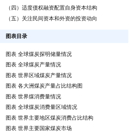
（四）适度债权融资配置自身资本结构
（五）关注民间资本和外资的投资动向
图表目录
图表 全球煤炭探明储量情况
图表 全球煤炭产量情况
图表 世界区域煤炭产量情况
图表 各大洲煤炭产量占比结构图
图表 世界煤消费量情况
图表 全球煤炭消费量区域情况
图表 世界主要地区煤炭消费占比结构
图表 世界主要国家煤炭市场