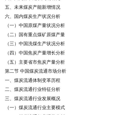
五、未来煤炭产能新增情况
六、国内煤炭生产状况分析
（一）中国原煤产量状况分析
（二）国有重点煤矿原煤产量
（三）中国洗煤生产状况分析
（四）中国焦炭产量增长分析
（五）主要省市焦炭产量分析
第二节 中国煤炭流通市场分析
一、煤炭流通体制变革历程
二、煤炭流通行业特征分析
三、煤炭流通行业发展概况
（一）煤炭流通行业主要模式