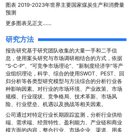
图表 2019-2023年世界主要国家煤炭生产和消费量
预测
更多图表见正文……
研究方法
报告研究基于研究团队收集的大量一手和二手信
息，使用案头研究与市场调研相结合的方式，依据
“S-C-P”、“可竞争市场理论”、“新制度经济学”等产
业组织理论，科学、综合的使用SWOT、PEST、回
归分析等各类型研究模型与方法综合的分析行业各
种影响因素。对行业的市场环境、产业政策、市场
规模、行业现状、竞争格局、技术革新、市场风
险、行业壁垒、机遇以及挑战等相关因素。
公司通过对特定行业长期跟踪监测，分析行业供给
端、需求端、经营特性、盈利能力、产业链和商业
模方面的内容，整合行业、市场企业、渠道、用多