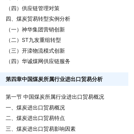
（四）供应链管理对策
四、煤炭贸易转型实例分析
（一）神华集团营销创新
（二）ST九发重组转型
（三）开滦物流模式创新
（四）华诚煤网供应链服务
第四章
中国煤炭所属行业进出口贸易分析
第一节 中国煤炭所属行业进出口贸易概况
一、煤炭进出口贸易概况
二、煤炭进出口贸易特点
三、煤炭进出口贸易影响因素