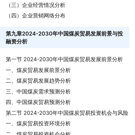
（三）企业经营情况分析
（四）企业营销网络分布
第九章
2024-2030年中国煤炭贸易发展前景与投
融资分析
第一节 2024-2030年中国煤炭贸易发展前景分析
一、煤炭贸易发展前景分析
二、煤炭贸易发展趋势分析
三、中国煤炭需求预测分析
四、中国煤炭贸易预测分析
第二节 2024-2030年中国煤炭贸易投资机会与风险
一、煤炭贸易投资环境分析
二、煤炭贸易投资机会分析