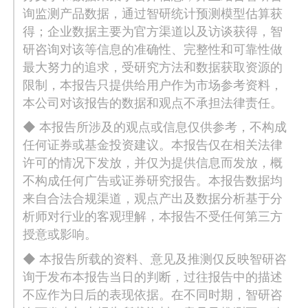
询监测产品数据，通过智研统计预测模型估算获
得；企业数据主要为官方渠道以及访谈获得，智
研咨询对该等信息的准确性、完整性和可靠性做
最大努力的追求，受研究方法和数据获取资源的
限制，本报告只提供给用户作为市场参考资料，
本公司对该报告的数据和观点不承担法律责任。
◆ 本报告所涉及的观点或信息仅供参考，不构成
任何证券或基金投资建议。本报告仅在相关法律
许可的情况下发放，并仅为提供信息而发放，概
不构成任何广告或证券研究报告。本报告数据均
来自合法合规渠道，观点产出及数据分析基于分
析师对行业的客观理解，本报告不受任何第三方
授意或影响。
◆ 本报告所载的资料、意见及推测仅反映智研咨
询于发布本报告当日的判断，过往报告中的描述
不应作为日后的表现依据。在不同时期，智研咨