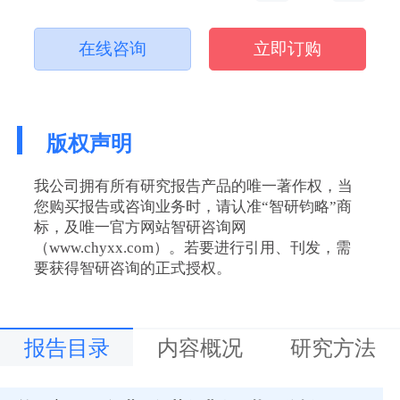
在线咨询
立即订购
版权声明
我公司拥有所有研究报告产品的唯一著作权，当
您购买报告或咨询业务时，请认准“智研钧略”商
标，及唯一官方网站智研咨询网
（www.chyxx.com）。若要进行引用、刊发，需
要获得智研咨询的正式授权。
报告目录
内容概况
研究方法