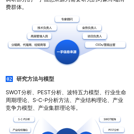
费群体。
研究方法与模型
02
SWOT分析、PEST分析、波特五力模型、行业生命
周期理论、S-C-P分析方法、产业结构理论、产业
竞争力模型、产业集群理论等。