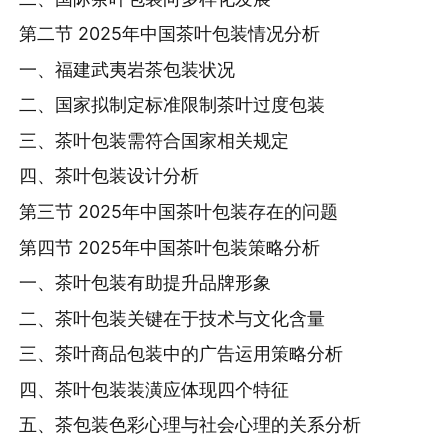
第二节 2025年中国茶叶包装情况分析
一、福建武夷岩茶包装状况
二、国家拟制定标准限制茶叶过度包装
三、茶叶包装需符合国家相关规定
四、茶叶包装设计分析
第三节 2025年中国茶叶包装存在的问题
第四节 2025年中国茶叶包装策略分析
一、茶叶包装有助提升品牌形象
二、茶叶包装关键在于技术与文化含量
三、茶叶商品包装中的广告运用策略分析
四、茶叶包装装潢应体现四个特征
五、茶包装色彩心理与社会心理的关系分析