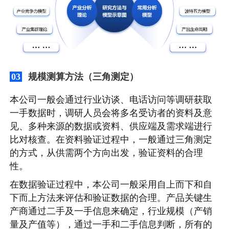
规模测算方法（三角测定）
03
本公司一般会通过行业访谈、电话访问等调研获取
一手数据时，调研人员会将多名受访者的资料及意
见、多种来源的数据或资料、供应端及需求端进行
比对核查。在资料验证过程中，一般通过三角测定
的方式，从供需两个方向出发，验证资料的合理
性。
在数据验证过程中，本公司一般采用自上而下和自
下而上方法来评估和验证数据的合理。产品关键生
产商通过二手及一手信息来确定，行业规模（产销
量及产值等），通过一手和二手信息判断，所有的