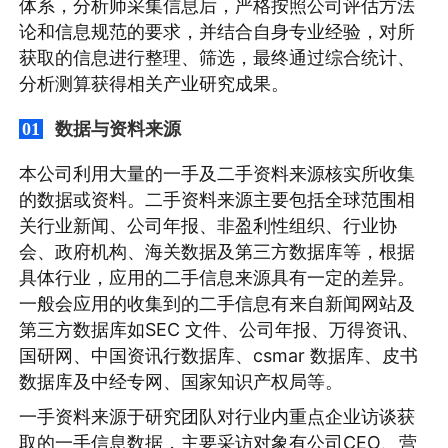
体系，分析师采集信息后，严格按照公司评估方法
论和信息规范的要求，并结合自身专业经验，对所
获取的信息进行整理、筛选，最终通过综合统计、
分析测算获得相关产业研究成果。
数据与资料来源
01
本公司利用大量的一手及二手资料来源核实所收集
的数据或资料。二手资料来源主要包括全球范围相
关行业新闻、公司年报、非盈利性组织、行业协
会、政府机构、海关数据及第三方数据库等，根据
具体行业，应用的二手信息来源具有一定的差异。
一般会应用的收集到的二手信息有来自新闻网站及
第三方数据库如SEC 文件、公司年报、万得资讯、
国研网、中国资讯行数据库、csmar 数据库、皮书
数据库及中经专网、国家知识产权局等。
一手资料来源于研究团队对行业内重点企业访谈获
取的一手信息数据，主要采访对象有公司CEO、营