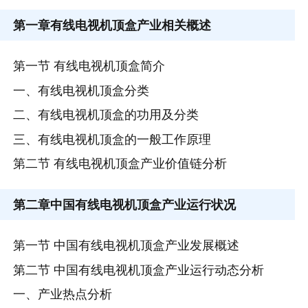
第一章
有线电视机顶盒产业相关概述
第一节 有线电视机顶盒简介
一、有线电视机顶盒分类
二、有线电视机顶盒的功用及分类
三、有线电视机顶盒的一般工作原理
第二节 有线电视机顶盒产业价值链分析
第二章
中国有线电视机顶盒产业运行状况
第一节 中国有线电视机顶盒产业发展概述
第二节 中国有线电视机顶盒产业运行动态分析
一、产业热点分析