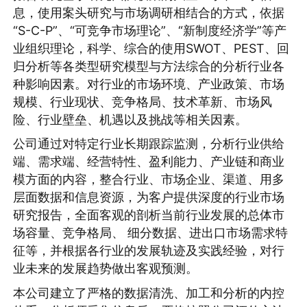
息，使用案头研究与市场调研相结合的方式，依据
“S-C-P”、“可竞争市场理论”、“新制度经济学”等产
业组织理论，科学、综合的使用SWOT、PEST、回
归分析等各类型研究模型与方法综合的分析行业各
种影响因素。对行业的市场环境、产业政策、市场
规模、行业现状、竞争格局、技术革新、市场风
险、行业壁垒、机遇以及挑战等相关因素。
公司通过对特定行业长期跟踪监测，分析行业供给
端、需求端、经营特性、盈利能力、产业链和商业
模方面的内容，整合行业、市场企业、渠道、用多
层面数据和信息资源，为客户提供深度的行业市场
研究报告，全面客观的剖析当前行业发展的总体市
场容量、竞争格局、 细分数据、进出口市场需求特
征等，并根据各行业的发展轨迹及实践经验，对行
业未来的发展趋势做出客观预测。
本公司建立了严格的数据清洗、加工和分析的内控