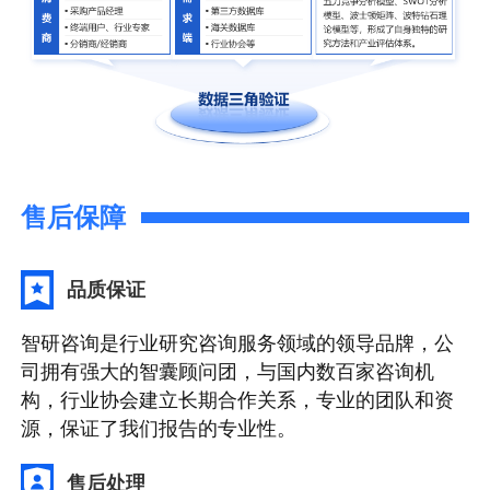
售后保障
品质保证
智研咨询是行业研究咨询服务领域的领导品牌，公
司拥有强大的智囊顾问团，与国内数百家咨询机
构，行业协会建立长期合作关系，专业的团队和资
源，保证了我们报告的专业性。
售后处理