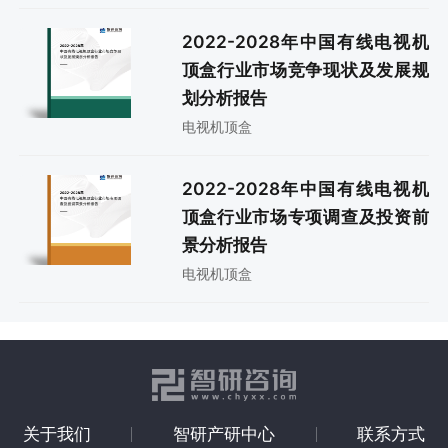
2022-2028年中国有线电视机
顶盒行业市场竞争现状及发展规
划分析报告
电视机顶盒
2022-2028年中国有线电视机
顶盒行业市场专项调查及投资前
景分析报告
电视机顶盒
关于我们
智研产研中心
联系方式