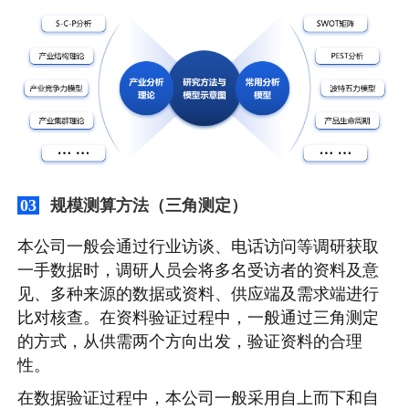
规模测算方法（三角测定）
03
本公司一般会通过行业访谈、电话访问等调研获取
一手数据时，调研人员会将多名受访者的资料及意
见、多种来源的数据或资料、供应端及需求端进行
比对核查。在资料验证过程中，一般通过三角测定
的方式，从供需两个方向出发，验证资料的合理
性。
在数据验证过程中，本公司一般采用自上而下和自