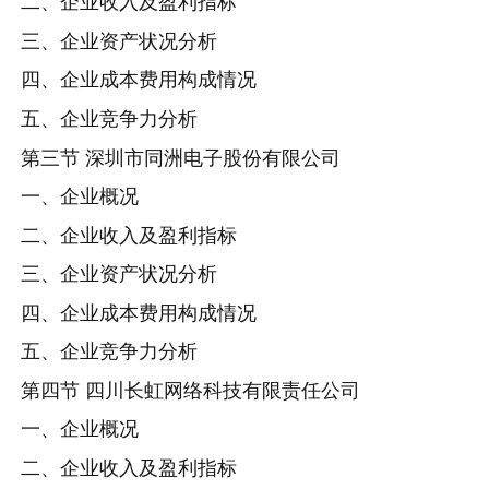
二、企业收入及盈利指标
三、企业资产状况分析
四、企业成本费用构成情况
五、企业竞争力分析
第三节 深圳市同洲电子股份有限公司
一、企业概况
二、企业收入及盈利指标
三、企业资产状况分析
四、企业成本费用构成情况
五、企业竞争力分析
第四节 四川长虹网络科技有限责任公司
一、企业概况
二、企业收入及盈利指标