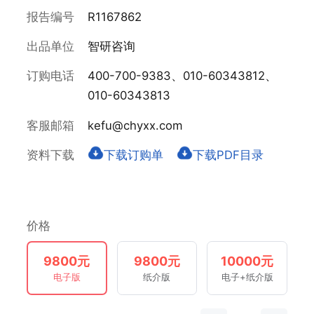
报告编号
R1167862
出品单位
智研咨询
订购电话
400-700-9383、010-60343812、
010-60343813
客服邮箱
kefu@chyxx.com
资料下载
下载订购单
下载PDF目录
价格
9800元
9800元
10000元
电子版
纸介版
电子+纸介版