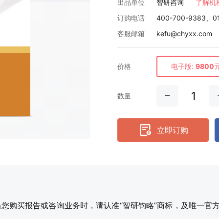
出品单位
智研咨询
了解机
订购电话
400-700-9383、0
客服邮箱
kefu@chyxx.com
价格
电子版:
9800
数量
立即订购
购买报告或咨询业务时，请认准“智研钧略”商标，及唯一官方网站智