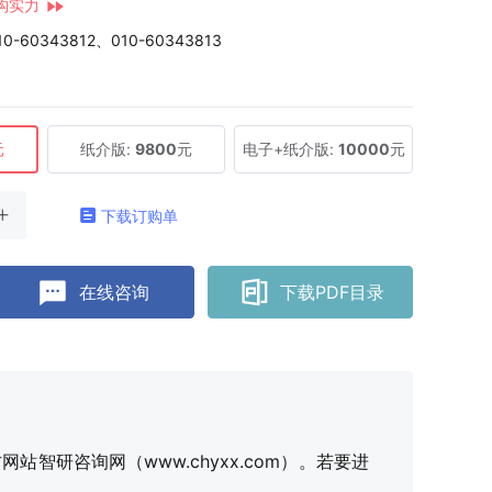
构实力
10-60343812、010-60343813
元
纸介版:
9800
元
电子+纸介版:
10000
元
下载订购单
在线咨询
下载PDF目录
研咨询网（www.chyxx.com）。若要进