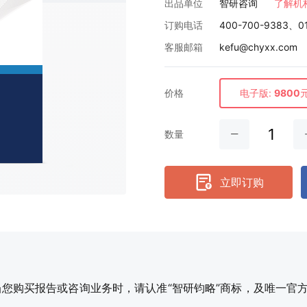
出品单位
智研咨询
了解机
订购电话
400-700-9383、0
客服邮箱
kefu@chyxx.com
价格
电子版:
9800
数量
立即订购
购买报告或咨询业务时，请认准“智研钧略”商标，及唯一官方网站智