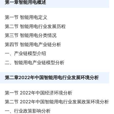
第一章
智能用电概述
第一节 智能用电定义
第二节 智能用电行业发展历程
第三节 智能用电分类情况
第四节 智能用电产业链分析
一、产业链模型介绍
二、智能用电产业链模型分析
第二章
2022年中国智能用电行业发展环境分析
第一节 2022年中国经济环境分析
第二节 2022年中国智能用电行业发展政策环境分析
一、行业政策影响分析