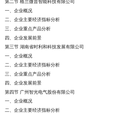
第二节 格兰微普智能科技有限公司
一、企业概况
二、企业主要经济指标分析
三、企业重点产品分析
四、企业发展前景
第三节 湖南省时利和科技发展有限公司
一、企业概况
二、企业主要经济指标分析
三、企业重点产品分析
四、企业发展前景
第四节 广州智光电气股份有限公司
一、企业概况
二、企业主要经济指标分析