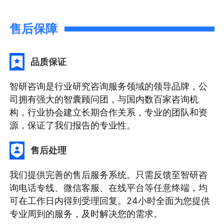
售后保障
品质保证
智研咨询是行业研究咨询服务领域的领导品牌，公
司拥有强大的智囊顾问团，与国内数百家咨询机
构，行业协会建立长期合作关系，专业的团队和资
源，保证了我们报告的专业性。
售后处理
我们提供完善的售后服务系统。只需反馈至智研咨
询电话专线、微信客服、在线平台等任意终端，均
可在工作日内得到受理回复。24小时全面为您提供
专业周到的服务，及时解决您的需求。