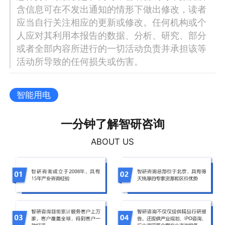
含信息可在不发出通知的情形下做出修改，读者
应当自行关注相应的更新或修改。任何机构或个
人应对其利用本报告的数据、分析、研究、部分
或者全部内容所进行的一切活动负责并承担该等
活动所导致的任何损失或伤害。
智能用电
一分钟了解智研咨询
ABOUT US