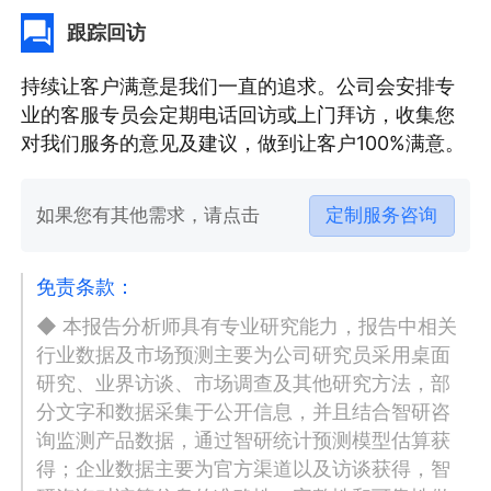
跟踪回访
持续让客户满意是我们一直的追求。公司会安排专
业的客服专员会定期电话回访或上门拜访，收集您
对我们服务的意见及建议，做到让客户100%满意。
如果您有其他需求，请点击
定制服务咨询
免责条款：
◆ 本报告分析师具有专业研究能力，报告中相关
行业数据及市场预测主要为公司研究员采用桌面
研究、业界访谈、市场调查及其他研究方法，部
分文字和数据采集于公开信息，并且结合智研咨
询监测产品数据，通过智研统计预测模型估算获
得；企业数据主要为官方渠道以及访谈获得，智