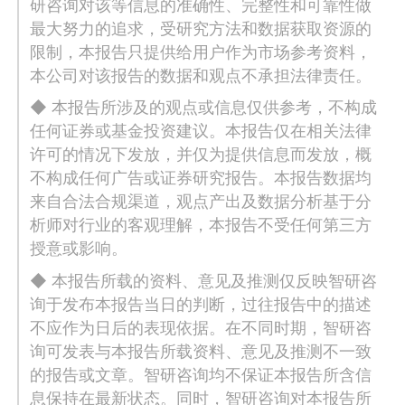
研咨询对该等信息的准确性、完整性和可靠性做
最大努力的追求，受研究方法和数据获取资源的
限制，本报告只提供给用户作为市场参考资料，
本公司对该报告的数据和观点不承担法律责任。
◆ 本报告所涉及的观点或信息仅供参考，不构成
任何证券或基金投资建议。本报告仅在相关法律
许可的情况下发放，并仅为提供信息而发放，概
不构成任何广告或证券研究报告。本报告数据均
来自合法合规渠道，观点产出及数据分析基于分
析师对行业的客观理解，本报告不受任何第三方
授意或影响。
◆ 本报告所载的资料、意见及推测仅反映智研咨
询于发布本报告当日的判断，过往报告中的描述
不应作为日后的表现依据。在不同时期，智研咨
询可发表与本报告所载资料、意见及推测不一致
的报告或文章。智研咨询均不保证本报告所含信
息保持在最新状态。同时，智研咨询对本报告所