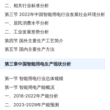
二、相关行业标准分析
第三节 2022年中国智能用电行业发展社会环境分析
一、居民消费水平分析
二、工业发展形势分析
第四节 国外主要生产工艺简介
第五节 国内主要生产方法
第三章
中国智能用电生产现状分析
第一节 智能用电行业总体规模
第一节 智能用电产能概况
一、2018-2022年产能分析
二、2023-2029年产能预测