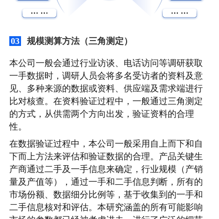
规模测算方法（三角测定）
03
本公司一般会通过行业访谈、电话访问等调研获取
一手数据时，调研人员会将多名受访者的资料及意
见、多种来源的数据或资料、供应端及需求端进行
比对核查。在资料验证过程中，一般通过三角测定
的方式，从供需两个方向出发，验证资料的合理
性。
在数据验证过程中，本公司一般采用自上而下和自
下而上方法来评估和验证数据的合理。产品关键生
产商通过二手及一手信息来确定，行业规模（产销
量及产值等），通过一手和二手信息判断，所有的
市场份额、数据细分比例等，基于收集到的一手和
二手信息核对和评估。本研究涵盖的所有可能影响