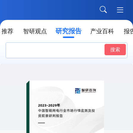
研究报告
推荐
智研观点
产业百科
报
搜索