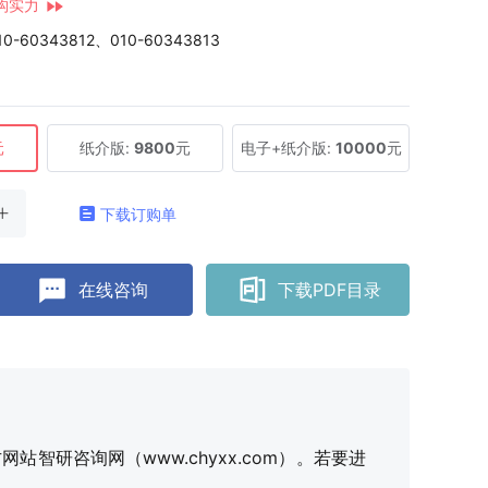
构实力
10-60343812、010-60343813
元
纸介版:
9800
元
电子+纸介版:
10000
元
下载订购单
在线咨询
下载PDF目录
研咨询网（www.chyxx.com）。若要进