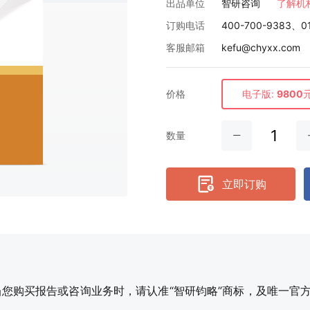
出品单位
智研咨询
了解机
订购电话
400-700-9383、0
客服邮箱
kefu@chyxx.com
价格
电子版:
9800
数量
立即订购
购买报告或咨询业务时，请认准“智研钧略”商标，及唯一官方网站智