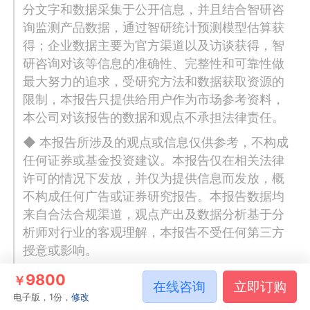
分文字和数据采集于公开信息，并且结合智研咨
询监测产品数据，通过智研统计预测模型估算获
得；企业数据主要为官方渠道以及访谈获得，智
研咨询对该等信息的准确性、完整性和可靠性做
最大努力的追求，受研究方法和数据获取资源的
限制，本报告只提供给用户作为市场参考资料，
本公司对该报告的数据和观点不承担法律责任。
◆ 本报告所涉及的观点或信息仅供参考，不构成
任何证券或基金投资建议。本报告仅在相关法律
许可的情况下发放，并仅为提供信息而发放，概
不构成任何广告或证券研究报告。本报告数据均
来自合法合规渠道，观点产出及数据分析基于分
析师对行业的客观理解，本报告不受任何第三方
授意或影响。
◆ 本报告所载的资料、意见及推测仅反映智研咨
9800
￥
在线咨询
立即订购
询于发布本报告当日的判断，过往报告中的描述
电子版，1份，
修改