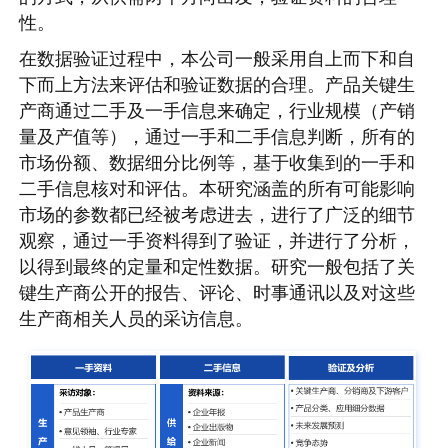
性。
在数据验证过程中，本公司一般采用自上而下和自
下而上方法来评估和验证数据的合理。产品关键生
产商通过二手及一手信息来确定，行业规模（产销
量及产值等），通过一手和二手信息判断，所有的
市场份额、数据细分比例等，基于收集到的一手和
二手信息核对和评估。本研究涵盖的所有可能影响
市场的参数都已经被考虑进去，进行了广泛的细节
观察，通过一手资料得到了验证，并进行了分析，
以得到最终的定量和定性数据。研究一般包括了关
键生产商公开的报告、评论、时事通讯以及对这些
生产商相关人员的采访信息。