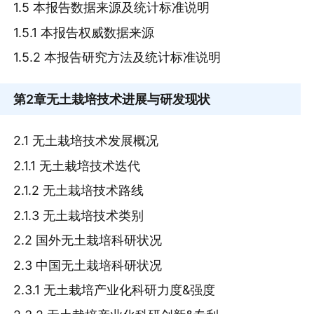
1.5 本报告数据来源及统计标准说明
1.5.1 本报告权威数据来源
1.5.2 本报告研究方法及统计标准说明
第2章
无土栽培技术进展与研发现状
2.1 无土栽培技术发展概况
2.1.1 无土栽培技术迭代
2.1.2 无土栽培技术路线
2.1.3 无土栽培技术类别
2.2 国外无土栽培科研状况
2.3 中国无土栽培科研状况
2.3.1 无土栽培产业化科研力度&强度