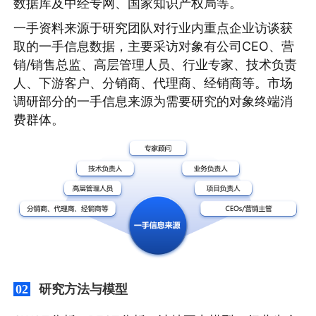
数据库及中经专网、国家知识产权局等。
一手资料来源于研究团队对行业内重点企业访谈获
取的一手信息数据，主要采访对象有公司CEO、营
销/销售总监、高层管理人员、行业专家、技术负责
人、下游客户、分销商、代理商、经销商等。市场
调研部分的一手信息来源为需要研究的对象终端消
费群体。
研究方法与模型
02