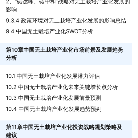
2、“碳达峰、碳中和”战略对无土栽培产业化发展的
影响
9.3.4 政策环境对无土栽培产业化发展的影响总结
9.4 中国无土栽培产业化SWOT分析
第10章
中国无土栽培产业化市场前景及发展趋势
分析
10.1 中国无土栽培产业化发展潜力评估
10.2 中国无土栽培产业化未来关键增长点分析
10.3 中国无土栽培产业化发展前景预测
10.4 中国无土栽培产业化发展趋势预判
第11章
中国无土栽培产业化投资战略规划策略及
建议