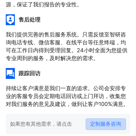
源，保证了我们报告的专业性。
售后处理
我们提供完善的售后服务系统。只需反馈至智研咨
询电话专线、微信客服、在线平台等任意终端，均
可在工作日内得到受理回复。24小时全面为您提供
专业周到的服务，及时解决您的需求。
跟踪回访
持续让客户满意是我们一直的追求。公司会安排专
业的客服专员会定期电话回访或上门拜访，收集您
对我们服务的意见及建议，做到让客户100%满意。
如果您有其他需求，请点击
定制服务咨询