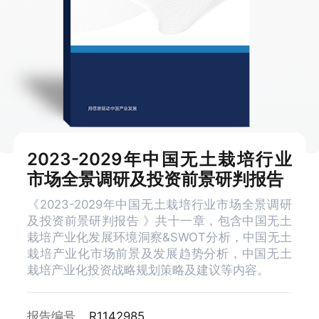
2023-2029年中国无土栽培行业
市场全景调研及投资前景研判报告
《2023-2029年中国无土栽培行业市场全景调研
及投资前景研判报告 》共十一章，包含中国无土
栽培产业化发展环境洞察&SWOT分析，中国无土
栽培产业化市场前景及发展趋势分析，中国无土
栽培产业化投资战略规划策略及建议等内容。
报告编号
R1142985