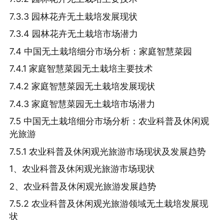
7.3.3 园林花卉无土栽培发展现状
7.3.4 园林花卉无土栽培市场潜力
7.4 中国无土栽培细分市场分析：家庭智慧菜园
7.4.1 家庭智慧菜园无土栽培主要技术
7.4.2 家庭智慧菜园无土栽培发展现状
7.4.3 家庭智慧菜园无土栽培市场潜力
7.5 中国无土栽培细分市场分析：农业科普及休闲观
光旅游
7.5.1 农业科普及休闲观光旅游市场现状及发展趋势
1、农业科普及休闲观光旅游市场现状
2、农业科普及休闲观光旅游发展趋势
7.5.2 农业科普及休闲观光旅游领域无土栽培发展现
状