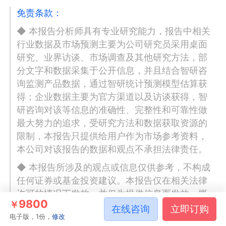
免责条款：
◆ 本报告分析师具有专业研究能力，报告中相关
行业数据及市场预测主要为公司研究员采用桌面
研究、业界访谈、市场调查及其他研究方法，部
分文字和数据采集于公开信息，并且结合智研咨
询监测产品数据，通过智研统计预测模型估算获
得；企业数据主要为官方渠道以及访谈获得，智
研咨询对该等信息的准确性、完整性和可靠性做
最大努力的追求，受研究方法和数据获取资源的
限制，本报告只提供给用户作为市场参考资料，
本公司对该报告的数据和观点不承担法律责任。
◆ 本报告所涉及的观点或信息仅供参考，不构成
任何证券或基金投资建议。本报告仅在相关法律
许可的情况下发放，并仅为提供信息而发放，概
9800
￥
不构成任何广告或证券研究报告。本报告数据均
在线咨询
立即订购
电子版，1份，
修改
来自合法合规渠道，观点产出及数据分析基于分