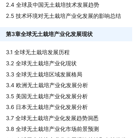
2.4 全球及中国无土栽培技术发展趋势
2.5 技术环境对无土栽培产业化发展的影响总结
第3章
全球无土栽培产业化发展现状
3.1 全球无土栽培发展历程
3.2 全球无土栽培产业化现状
3.3 全球无土栽培区域发展格局
3.4 欧洲无土栽培产业化发展分析
3.5 美国无土栽培产业化发展分析
3.6 日本无土栽培产业化发展分析
3.7 全球无土栽培产业化发展趋势洞悉
3.8 全球无土栽培产业化市场前景预测