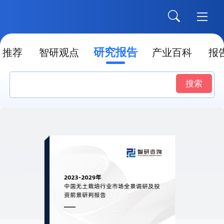
研究报告
推荐
智研观点
产业百科
报
搜索