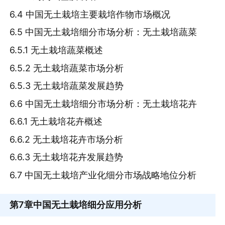
6.4 中国无土栽培主要栽培作物市场概况
6.5 中国无土栽培细分市场分析：无土栽培蔬菜
6.5.1 无土栽培蔬菜概述
6.5.2 无土栽培蔬菜市场分析
6.5.3 无土栽培蔬菜发展趋势
6.6 中国无土栽培细分市场分析：无土栽培花卉
6.6.1 无土栽培花卉概述
6.6.2 无土栽培花卉市场分析
6.6.3 无土栽培花卉发展趋势
6.7 中国无土栽培产业化细分市场战略地位分析
第7章
中国无土栽培细分应用分析