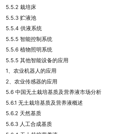
5.5.2 栽培床
5.5.3 贮液池
5.5.4 供液系统
5.5.5 智能控制系统
5.5.6 植物照明系统
5.5.5 其他智能设备的应用
1、农业机器人的应用
2、农业传感器的应用
5.6 中国无土栽培基质及营养液市场分析
5.6.1 无土栽培基质及营养液概述
5.6.2 天然基质
5.6.3 人工合成基质