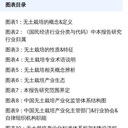
图表目录
图表1：无土栽培的概念&定义
图表2：《国民经济行业分类与代码》中本报告研究
行业归属
图表3：无土栽培的性质&特征
图表4：无土栽培专业术语说明
图表5：无土栽培相关概念辨析
图表6：无土栽培产业生态
图表7：本报告研究范围界定
图表8：中国无土栽培产业化监管体系结构图
图表9：中国无土栽培产业化主管部门&行业协会&
自律组织机构职能