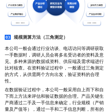
规模测算方法（三角测定）
03
本公司一般会通过行业访谈、电话访问等调研获取
一手数据时，调研人员会将多名受访者的资料及意
见、多种来源的数据或资料、供应端及需求端进行
比对核查。在资料验证过程中，一般通过三角测定
的方式，从供需两个方向出发，验证资料的合理
性。
在数据验证过程中，本公司一般采用自上而下和自
下而上方法来评估和验证数据的合理。产品关键生
产商通过二手及一手信息来确定，行业规模（产销
量及产值等），通过一手和二手信息判断，所有的