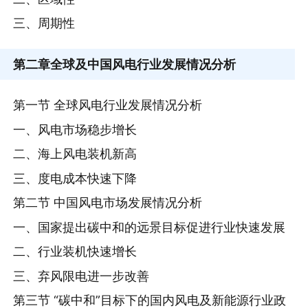
三、周期性
第二章
全球及中国风电行业发展情况分析
第一节 全球风电行业发展情况分析
一、风电市场稳步增长
二、海上风电装机新高
三、度电成本快速下降
第二节 中国风电市场发展情况分析
一、国家提出碳中和的远景目标促进行业快速发展
二、行业装机快速增长
三、弃风限电进一步改善
第三节 “碳中和”目标下的国内风电及新能源行业政