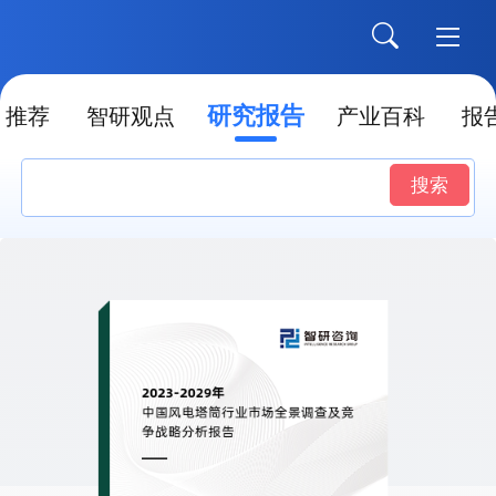
研究报告
推荐
智研观点
产业百科
报
搜索