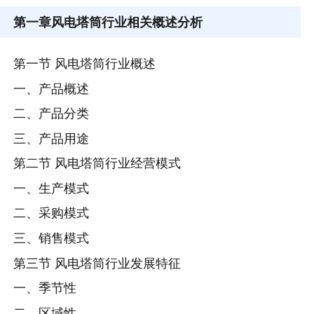
第一章
风电塔筒行业相关概述分析
第一节 风电塔筒行业概述
一、产品概述
二、产品分类
三、产品用途
第二节 风电塔筒行业经营模式
一、生产模式
二、采购模式
三、销售模式
第三节 风电塔筒行业发展特征
一、季节性
二、区域性