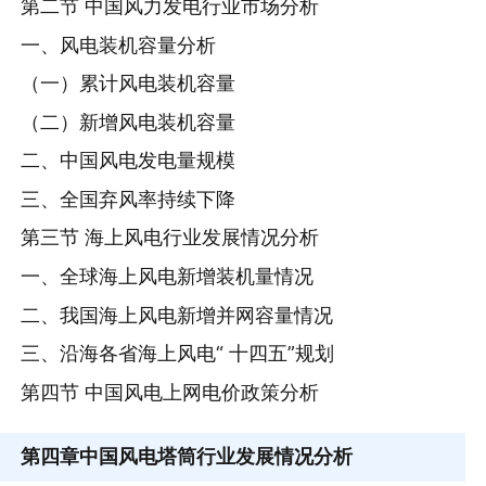
第二节 中国风力发电行业市场分析
一、风电装机容量分析
（一）累计风电装机容量
（二）新增风电装机容量
二、中国风电发电量规模
三、全国弃风率持续下降
第三节 海上风电行业发展情况分析
一、全球海上风电新增装机量情况
二、我国海上风电新增并网容量情况
三、沿海各省海上风电“ 十四五”规划
第四节 中国风电上网电价政策分析
第四章
中国风电塔筒行业发展情况分析