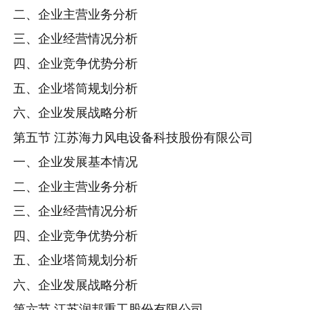
二、企业主营业务分析
三、企业经营情况分析
四、企业竞争优势分析
五、企业塔筒规划分析
六、企业发展战略分析
第五节 江苏海力风电设备科技股份有限公司
一、企业发展基本情况
二、企业主营业务分析
三、企业经营情况分析
四、企业竞争优势分析
五、企业塔筒规划分析
六、企业发展战略分析
第六节 江苏润邦重工股份有限公司