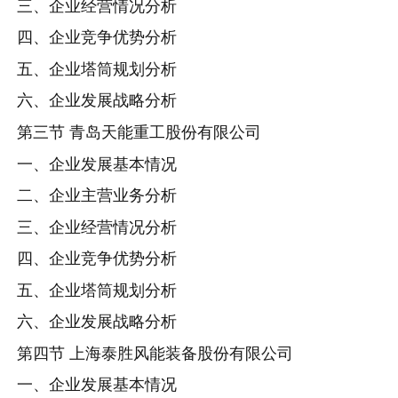
三、企业经营情况分析
四、企业竞争优势分析
五、企业塔筒规划分析
六、企业发展战略分析
第三节 青岛天能重工股份有限公司
一、企业发展基本情况
二、企业主营业务分析
三、企业经营情况分析
四、企业竞争优势分析
五、企业塔筒规划分析
六、企业发展战略分析
第四节 上海泰胜风能装备股份有限公司
一、企业发展基本情况