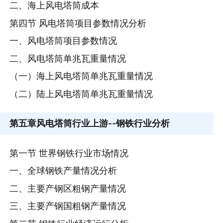
二、海上风电塔筒成本
第四节 风电塔筒项目参数情况分析
一、风电塔筒项目参数情况
二、风电塔筒单兆瓦重量情况
（一）海上风电塔筒单兆瓦重量情况
（二）陆上风电塔筒单兆瓦重量情况
第五章
风电塔筒行业上游--钢铁行业分析
第一节 世界钢铁行业市场情况
一、全球钢铁产量情况分析
二、主要产钢区粗钢产量情况
三、主要产钢国粗钢产量情况