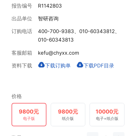
报告编号
R1142803
出品单位
智研咨询
订购电话
400-700-9383、010-60343812、
010-60343813
客服邮箱
kefu@chyxx.com
资料下载
下载订购单
下载PDF目录
价格
9800元
9800元
10000元
电子版
纸介版
电子+纸介版