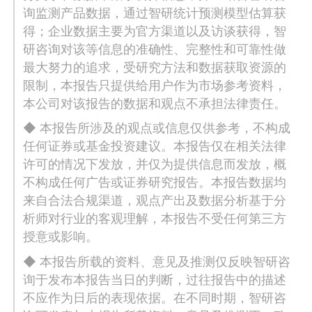
询监测产品数据，通过智研统计预测模型估算获
得；企业数据主要为官方渠道以及访谈获得，智
研咨询对该等信息的准确性、完整性和可靠性做
最大努力的追求，受研究方法和数据获取资源的
限制，本报告只提供给用户作为市场参考资料，
本公司对该报告的数据和观点不承担法律责任。
◆ 本报告所涉及的观点或信息仅供参考，不构成
任何证券或基金投资建议。本报告仅在相关法律
许可的情况下发放，并仅为提供信息而发放，概
不构成任何广告或证券研究报告。本报告数据均
来自合法合规渠道，观点产出及数据分析基于分
析师对行业的客观理解，本报告不受任何第三方
授意或影响。
◆ 本报告所载的资料、意见及推测仅反映智研咨
询于发布本报告当日的判断，过往报告中的描述
不应作为日后的表现依据。在不同时期，智研咨