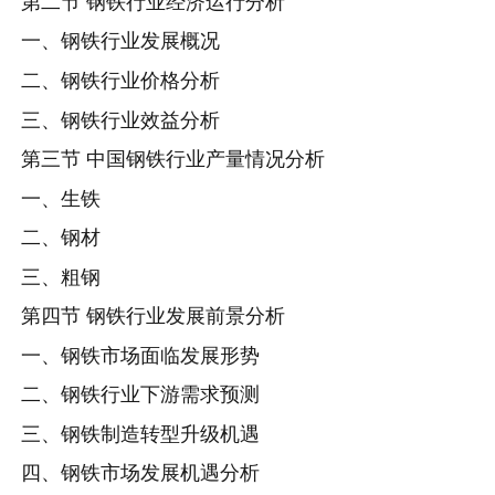
第二节 钢铁行业经济运行分析
一、钢铁行业发展概况
二、钢铁行业价格分析
三、钢铁行业效益分析
第三节 中国钢铁行业产量情况分析
一、生铁
二、钢材
三、粗钢
第四节 钢铁行业发展前景分析
一、钢铁市场面临发展形势
二、钢铁行业下游需求预测
三、钢铁制造转型升级机遇
四、钢铁市场发展机遇分析