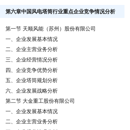
第六章
中国风电塔筒行业重点企业竞争情况分析
第一节 天顺风能（苏州）股份有限公司
一、企业发展基本情况
二、企业主营业务分析
三、企业经营情况分析
四、企业竞争优势分析
五、企业塔筒规划分析
六、企业发展战略分析
第二节 大金重工股份有限公司
一、企业发展基本情况
二、企业主营业务分析