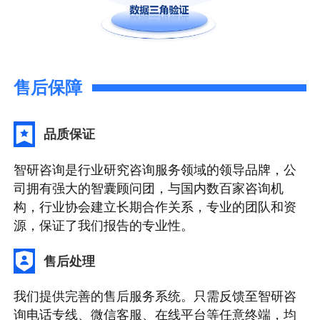
售后保障
品质保证
智研咨询是行业研究咨询服务领域的领导品牌，公
司拥有强大的智囊顾问团，与国内数百家咨询机
构，行业协会建立长期合作关系，专业的团队和资
源，保证了我们报告的专业性。
售后处理
我们提供完善的售后服务系统。只需反馈至智研咨
询电话专线、微信客服、在线平台等任意终端，均