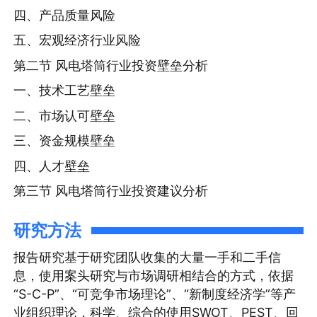
四、产品质量风险
五、宏观经济行业风险
第二节 风电塔筒行业投资壁垒分析
一、技术工艺壁垒
二、市场认可壁垒
三、资金规模壁垒
四、人才壁垒
第三节 风电塔筒行业投资建议分析
研究方法
报告研究基于研究团队收集的大量一手和二手信
息，使用案头研究与市场调研相结合的方式，依据
“S-C-P”、“可竞争市场理论”、“新制度经济学”等产
业组织理论，科学、综合的使用SWOT、PEST、回