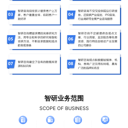
智研业务范围
SCOPE OF BUSINESS