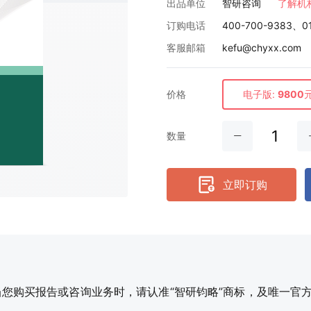
出品单位
智研咨询
了解机
订购电话
400-700-9383、0
客服邮箱
kefu@chyxx.com
价格
电子版:
9800
数量
立即订购
购买报告或咨询业务时，请认准“智研钧略”商标，及唯一官方网站智