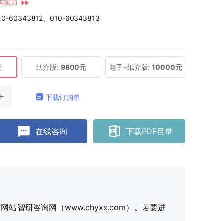
构实力
10-60343812、010-60343813
元
纸介版:
9800
元
电子+纸介版:
10000
元
下载订购单
在线咨询
下载PDF目录
研咨询网（www.chyxx.com）。若要进