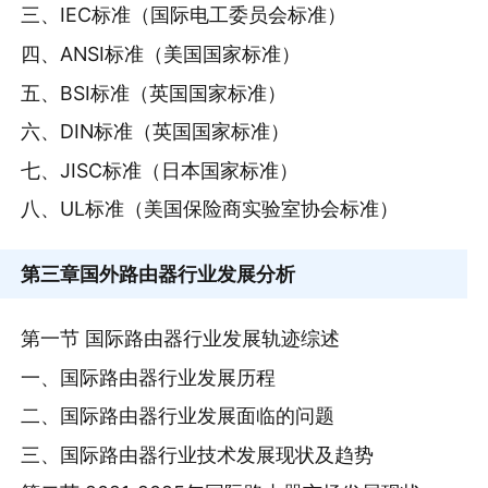
三、IEC标准（国际电工委员会标准）
四、ANSI标准（美国国家标准）
五、BSI标准（英国国家标准）
六、DIN标准（英国国家标准）
七、JISC标准（日本国家标准）
八、UL标准（美国保险商实验室协会标准）
第三章
国外路由器行业发展分析
第一节 国际路由器行业发展轨迹综述
一、国际路由器行业发展历程
二、国际路由器行业发展面临的问题
三、国际路由器行业技术发展现状及趋势