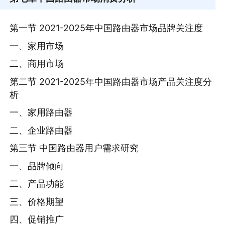
第一节 2021-2025年中国路由器市场品牌关注度
一、家用市场
二、商用市场
第二节 2021-2025年中国路由器市场产品关注度分
析
一、家用路由器
二、企业路由器
第三节 中国路由器用户需求研究
一、品牌倾向
二、产品功能
三、价格期望
四、促销推广