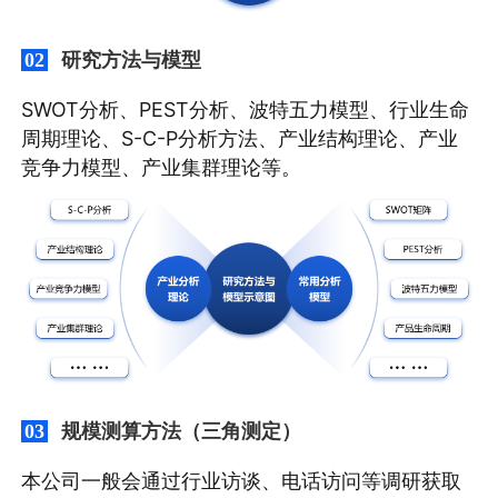
研究方法与模型
02
SWOT分析、PEST分析、波特五力模型、行业生命
周期理论、S-C-P分析方法、产业结构理论、产业
竞争力模型、产业集群理论等。
规模测算方法（三角测定）
03
本公司一般会通过行业访谈、电话访问等调研获取