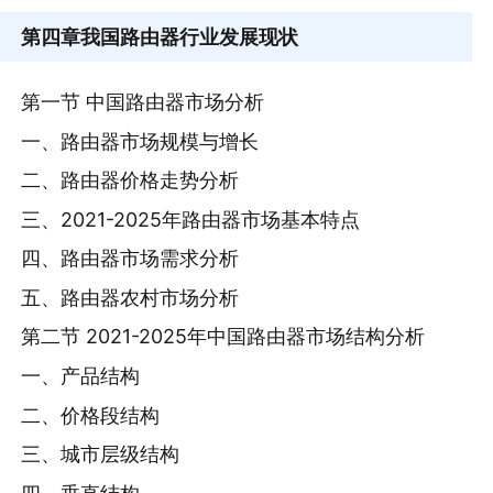
第四章
我国路由器行业发展现状
第一节 中国路由器市场分析
一、路由器市场规模与增长
二、路由器价格走势分析
三、2021-2025年路由器市场基本特点
四、路由器市场需求分析
五、路由器农村市场分析
第二节 2021-2025年中国路由器市场结构分析
一、产品结构
二、价格段结构
三、城市层级结构