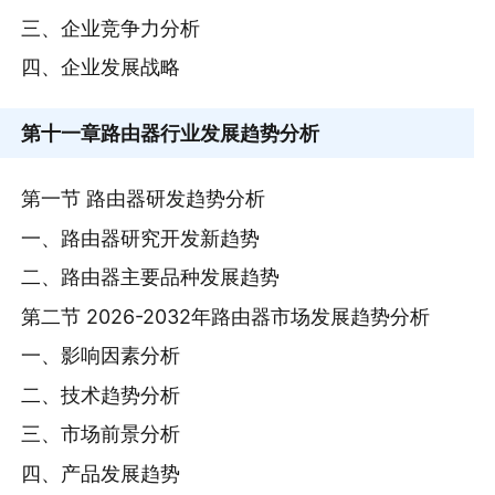
三、企业竞争力分析
四、企业发展战略
第十一章
路由器行业发展趋势分析
第一节 路由器研发趋势分析
一、路由器研究开发新趋势
二、路由器主要品种发展趋势
第二节 2026-2032年路由器市场发展趋势分析
一、影响因素分析
二、技术趋势分析
三、市场前景分析
四、产品发展趋势