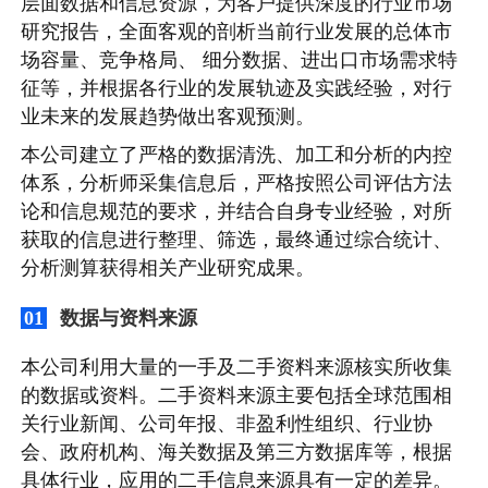
层面数据和信息资源，为客户提供深度的行业市场
研究报告，全面客观的剖析当前行业发展的总体市
场容量、竞争格局、 细分数据、进出口市场需求特
征等，并根据各行业的发展轨迹及实践经验，对行
业未来的发展趋势做出客观预测。
本公司建立了严格的数据清洗、加工和分析的内控
体系，分析师采集信息后，严格按照公司评估方法
论和信息规范的要求，并结合自身专业经验，对所
获取的信息进行整理、筛选，最终通过综合统计、
分析测算获得相关产业研究成果。
数据与资料来源
01
本公司利用大量的一手及二手资料来源核实所收集
的数据或资料。二手资料来源主要包括全球范围相
关行业新闻、公司年报、非盈利性组织、行业协
会、政府机构、海关数据及第三方数据库等，根据
具体行业，应用的二手信息来源具有一定的差异。