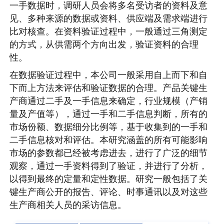
一手数据时，调研人员会将多名受访者的资料及意
见、多种来源的数据或资料、供应端及需求端进行
比对核查。在资料验证过程中，一般通过三角测定
的方式，从供需两个方向出发，验证资料的合理
性。
在数据验证过程中，本公司一般采用自上而下和自
下而上方法来评估和验证数据的合理。产品关键生
产商通过二手及一手信息来确定，行业规模（产销
量及产值等），通过一手和二手信息判断，所有的
市场份额、数据细分比例等，基于收集到的一手和
二手信息核对和评估。本研究涵盖的所有可能影响
市场的参数都已经被考虑进去，进行了广泛的细节
观察，通过一手资料得到了验证，并进行了分析，
以得到最终的定量和定性数据。研究一般包括了关
键生产商公开的报告、评论、时事通讯以及对这些
生产商相关人员的采访信息。