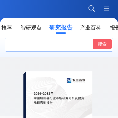
研究报告
推荐
智研观点
产业百科
报
搜索