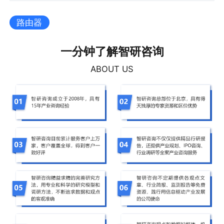
路由器
一分钟了解智研咨询
ABOUT US