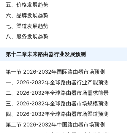
五、价格发展趋势
六、品牌发展趋势
七、渠道发展趋势
八、服务发展趋势
第十二章
未来路由器行业发展预测
第一节 2026-2032年国际路由器市场预测
一、2026-2032年全球路由器行业产能预测
二、2026-2032年全球路由器市场需求前景
三、2026-2032年全球路由器市场规模预测
四、2026-2032年全球路由器市场渠道预测
第二节 2026-2032年中国路由器市场预测