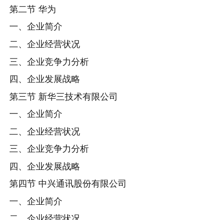
第二节 华为
一、企业简介
二、企业经营状况
三、企业竞争力分析
四、企业发展战略
第三节 新华三技术有限公司
一、企业简介
二、企业经营状况
三、企业竞争力分析
四、企业发展战略
第四节 中兴通讯股份有限公司
一、企业简介
二、企业经营状况