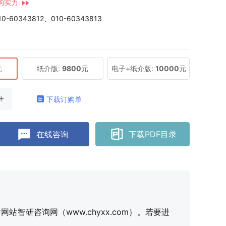
构实力
10-60343812、010-60343813
元
纸介版:
9800
元
电子+纸介版:
10000
元
下载订购单
在线咨询
下载PDF目录
研咨询网（www.chyxx.com）。若要进