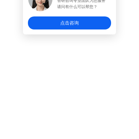
智研咨询专业团队为您服务
请问有什么可以帮您？
点击咨询
械等供应商，药品主要有云南白药、恒瑞医药、国药控
商主要有鱼跃医疗、迈瑞医疗、开立医医疗、理邦仪器、
健、北京同仁堂、东阿阿胶、片仔癀、哈药股份等。行业
参林、益丰药房、老百姓等，中国的连锁药店在药品零售
药店线上化加快，医药电商、药店APP、官网等线上渠
行业下游为广大消费者。