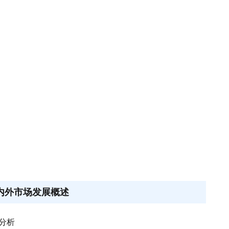
大参林、益丰药房、老百姓等企业处于领先地位，门店数
、广东、上海等省市，例如湖南拥有益丰药房、老百姓、
国内外市场发展概述
展分析