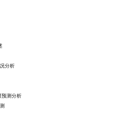
述
况分析
规模预测分析
模、产业结构、重点企业情况、产业发展趋势等方面进行
测
的问题提出建议，为各地政府、产业链关联企业、投资机