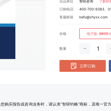
出品单位
智研咨询
了解机
订购电话
400-700-9383、0
客服邮箱
kefu@chyxx.com
价格
电子版:
9800
数量
立即订购
购买报告或咨询业务时，请认准“智研钧略”商标，及唯一官方网站智