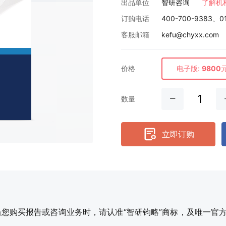
出品单位
智研咨询
了解机
订购电话
400-700-9383、0
客服邮箱
kefu@chyxx.com
价格
电子版:
9800
数量
立即订购
购买报告或咨询业务时，请认准“智研钧略”商标，及唯一官方网站智