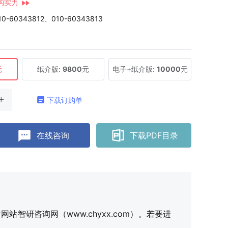
构实力
10-60343812、010-60343813
元
纸介版:
9800
元
电子+纸介版:
10000
元
下载订购单
在线咨询
下载PDF目录
研咨询网（www.chyxx.com）。若要进