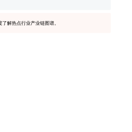
度了解热点行业产业链图谱。
智研的优势
品质保证
智研咨询2008年成立于首都北京，具有18年产业
咨询经验。公司已发展成为一家以产业研究为主
辐射多项服务领域的综合产业研究咨询机构。
客户好评
智研咨询目前累计服务客户上万家，客户覆盖全
球，得到客户一致好评。
精益求精
智研咨询精益求精地完善研究方法，用专业和科