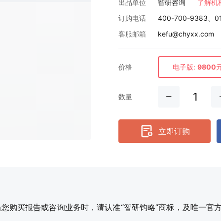
出品单位
智研咨询
了解机
订购电话
400-700-9383、0
欢迎咨询
智研咨询专业团队为您服务
客服邮箱
kefu@chyxx.com
请问有什么可以帮您？
价格
电子版:
9800
数量
立即订购
购买报告或咨询业务时，请认准“智研钧略”商标，及唯一官方网站智