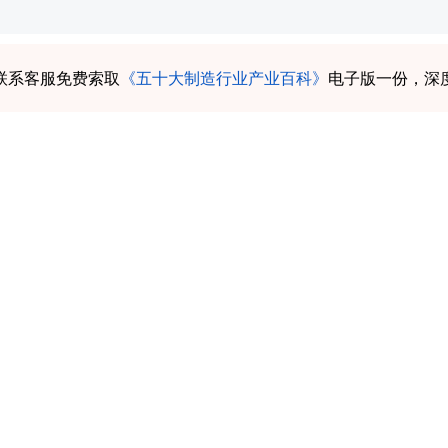
联系客服免费索取
《五十大制造行业产业百科》
电子版一份，深
癫痫药物行业市场调查研究及投资策略研究报告》共十四章。
抗癫痫药物整体运行态势等，接着分析了抗癫痫药物行业
场竞争格局。随后，报告对抗癫痫药物做了重点企业经营
趋势与投资预测。您若想对抗癫痫药物产业有个系统的了
不可或缺的重要工具。