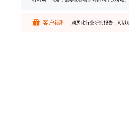
行引用、刊发，需要获得智研咨询的正式授权。
客户福利
购买此行业研究报告，可以
报告目录
研究方法
内容概况
智研咨询发布的《2022-2028年中国抗
首先介绍了抗癫痫药物行业市场发展环境、
市场运行的现状，然后介绍了抗癫痫药物市
状况分析，最后分析了抗癫痫药物行业发展
解或者想投资抗癫痫药物行业，本报告是您