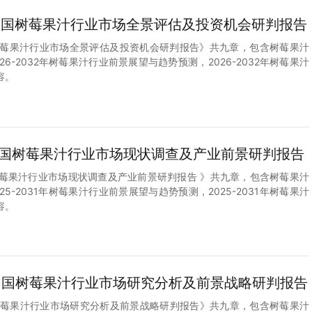
2年中国树莓果汁行业市场全景评估及投资机会研判报告
中国树莓果汁行业市场全景评估及投资机会研判报告》共九章，包含树莓果汁
6-2032年树莓果汁行业前景展望与趋势预测，2026-2032年树莓果汁
容。
1年中国树莓果汁行业市场现状调查及产业前景研判报告
中国树莓果汁行业市场现状调查及产业前景研判报告 》共九章，包含树莓果汁
5-2031年树莓果汁行业前景展望与趋势预测，2025-2031年树莓果汁
容。
0年中国树莓果汁行业市场研究分析及前景战略研判报告
中国树莓果汁行业市场研究分析及前景战略研判报告》共九章，包含树莓果汁