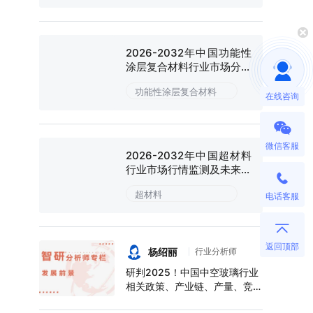
2026-2032年中国功能性
涂层复合材料行业市场分析
研究及投资潜力研判报告
功能性涂层复合材料
在线咨询
微信客服
2026-2032年中国超材料
行业市场行情监测及未来趋
势研判报告
超材料
电话客服
返回顶部
杨绍丽
行业分析师
研判2025！中国中空玻璃行业
相关政策、产业链、产量、竞争
格局及前景展望：下游应用领域