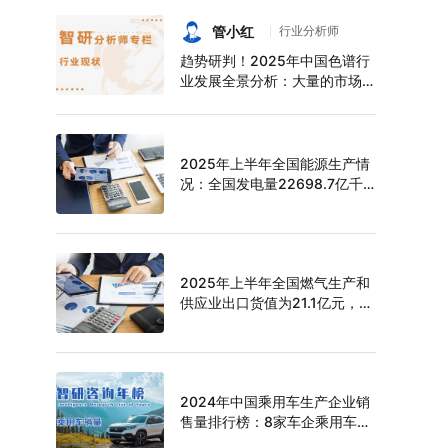
持续增长，上半年中空玻璃产量
达6124万平方米[图]
管小红
行业分析师
趋势研判！2025年中国色谱行
业发展全景分析：大量的市场需
求促使色谱技术快速发展，市场
规模不断扩大，进口替代趋势明
显[图]
2025年上半年全国能源生产情
况：全国发电量22698.7亿千
瓦时，同比下滑0.3%
2025年上半年全国燃气生产和
供应业出口货值为21.1亿元，累
计增长21.9%
2024年中国乘用车生产企业销
售量排行榜：8家车企乘用车销
量超过百万辆，比亚迪遥遥领先