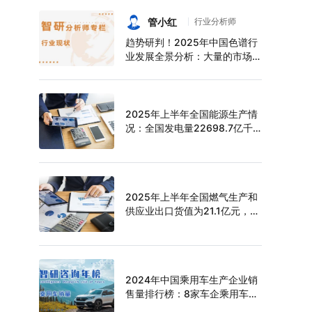
持续增长，上半年中空玻璃产量
达6124万平方米[图]
管小红
行业分析师
趋势研判！2025年中国色谱行
业发展全景分析：大量的市场需
求促使色谱技术快速发展，市场
规模不断扩大，进口替代趋势明
显[图]
2025年上半年全国能源生产情
况：全国发电量22698.7亿千
瓦时，同比下滑0.3%
2025年上半年全国燃气生产和
供应业出口货值为21.1亿元，累
计增长21.9%
2024年中国乘用车生产企业销
售量排行榜：8家车企乘用车销
量超过百万辆，比亚迪遥遥领先