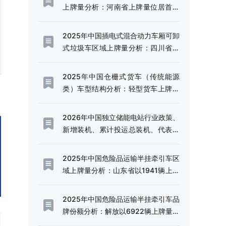
上牌量分析：河南省上牌量位居首位
[图]
2025年中国插电式混合动力车厢可卸
式垃圾车区域上牌量分析：四川省上
牌量超120辆[图]
2025年中国仓栅式货车（传统能源
类）车型结构分析：轻型货车上牌量
超千辆[图]
2026年中国独立储能电站行业政策、
新增装机、累计投运总装机、代表企
业及趋势研判：利好政策频出，独立
储能电站迎来规模化发展的战略机遇
2025年中国危险品运输半挂牵引车区
期[图]
域上牌量分析：山东省以1941辆上牌
量、14.49%的份额稳居全国首位[图]
2025年中国危险品运输半挂牵引车品
牌份额分析：解放以6922辆上牌量、
51.66%的份额占据行业半壁江山[图]