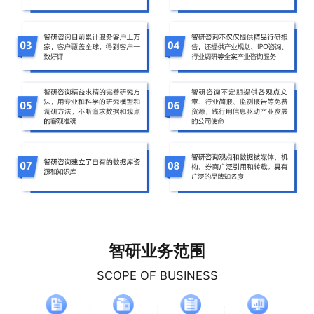
智研业务范围
SCOPE OF BUSINESS