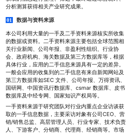
分析测算获得相关产业研究成果。
数据与资料来源
01
本公司利用大量的一手及二手资料来源核实所收集
的数据或资料。二手资料来源主要包括全球范围相
关行业新闻、公司年报、非盈利性组织、行业协
会、政府机构、海关数据及第三方数据库等，根据
具体行业，应用的二手信息来源具有一定的差异。
一般会应用的收集到的二手信息有来自新闻网站及
第三方数据库如SEC 文件、公司年报、万得资讯、
国研网、中国资讯行数据库、csmar 数据库、皮书
数据库及中经专网、国家知识产权局等。
一手资料来源于研究团队对行业内重点企业访谈获
取的一手信息数据，主要采访对象有公司CEO、营
销/销售总监、高层管理人员、行业专家、技术负责
人、下游客户、分销商、代理商、经销商等。市场