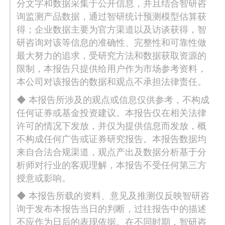
分文字和数据采集于公开信息，并且结合智研咨
询监测产品数据，通过智研统计预测模型估算获
得；企业数据主要为官方渠道以及访谈获得，智
研咨询对该等信息的准确性、完整性和可靠性做
最大努力的追求，受研究方法和数据获取资源的
限制，本报告只提供给用户作为市场参考资料，
本公司对该报告的数据和观点不承担法律责任。
◆ 本报告所涉及的观点或信息仅供参考，不构成
任何证券或基金投资建议。本报告仅在相关法律
许可的情况下发放，并仅为提供信息而发放，概
不构成任何广告或证券研究报告。本报告数据均
来自合法合规渠道，观点产出及数据分析基于分
析师对行业的客观理解，本报告不受任何第三方
授意或影响。
◆ 本报告所载的资料、意见及推测仅反映智研咨
询于发布本报告当日的判断，过往报告中的描述
不应作为日后的表现依据。在不同时期，智研咨