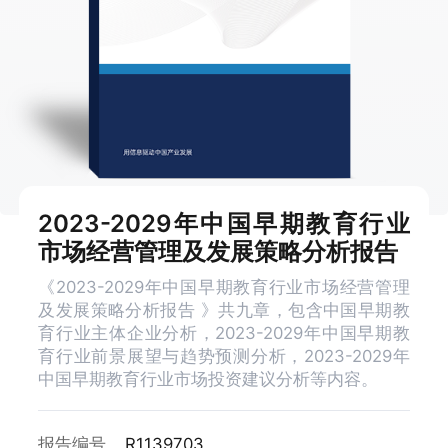
2023-2029年中国早期教育行业
市场经营管理及发展策略分析报告
《2023-2029年中国早期教育行业市场经营管理
及发展策略分析报告 》共九章，包含中国早期教
育行业主体企业分析，2023-2029年中国早期教
育行业前景展望与趋势预测分析，2023-2029年
中国早期教育行业市场投资建议分析等内容。
报告编号
R1139703