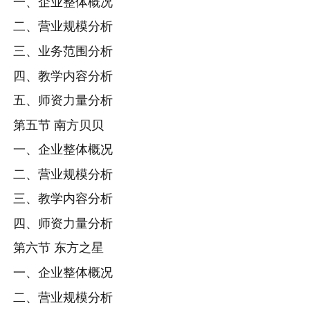
一、企业整体概况
二、营业规模分析
三、业务范围分析
四、教学内容分析
五、师资力量分析
第五节 南方贝贝
一、企业整体概况
二、营业规模分析
三、教学内容分析
四、师资力量分析
第六节 东方之星
一、企业整体概况
二、营业规模分析