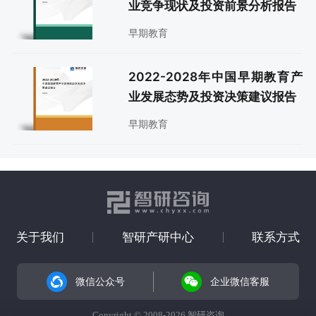
业竞争现状及投资前景分析报告
早期教育
2022-2028年中国早期教育产
业发展态势及投资决策建议报告
早期教育
关于我们
智研产研中心
联系方式
微信公众号
企业微信客服
Copyright © 2008-2026 智研咨询