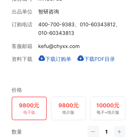
出品单位
智研咨询
订购电话
400-700-9383、010-60343812、
010-60343813
客服邮箱
kefu@chyxx.com
资料下载
下载订购单
下载PDF目录
价格
9800元
9800元
10000元
电子版
纸介版
电子+纸介版
数量