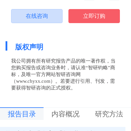
在线咨询
立即订购
版权声明
我公司拥有所有研究报告产品的唯一著作权，当
您购买报告或咨询业务时，请认准“智研钧略”商
标，及唯一官方网站智研咨询网
（www.chyxx.com）。若要进行引用、刊发，需
要获得智研咨询的正式授权。
报告目录
内容概况
研究方法