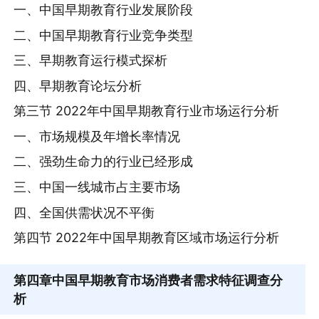
一、中国早期教育行业发展阶段
二、中国早期教育行业竞争类型
三、早期教育运行模式探析
四、早期教育论坛分析
第三节 2022年中国早期教育行业市场运行分析
一、市场规模及年增长率情况
二、强劲生命力的行业已经形成
三、中国一线城市占主要市场
四、全国供需状况不平衡
第四节 2022年中国早期教育区域市场运行分析
第四章
中国早期教育市场消费者需求特征调查分
析