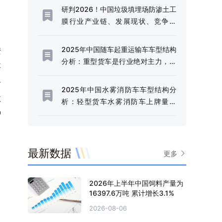
[图]
研判2026！中国垃圾填埋场防渗土工
膜行业产业链、发展现状、竞争格
局、未来趋势：固废污染严管控时
代，防渗土工膜成为垃圾填埋场核心
2025年中国随车起重运输车车型结构
安
材料[图]
分析：重型货车是行业绝对主力，市
事
场占比高达97.44%[图]
居
2025年中国水雾消防车车型结构分
政
析：轻型货车水雾消防车上牌量为
智
238辆，占比85.92%[图]
最新数据
更多
2026年上半年中国饲料产量为
16397.6万吨 累计增长3.1%
2026-08-06